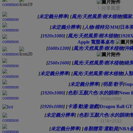
└ 分享風景
[
未定義分辨率
]
[
風光/天然風景/樹木植物
]
國家
[
未定義分辨率
]
[
人物/模特兒/MM
]
日本美
[
1920x1080
]
[
風光/天然風景/樹木植物
]
[1920X
Apple 寬螢幕桌布
[
1600x1200
]
[
風光/天然風景/樹木植物
]
沖繩
[
2560x1600
]
[
風光/天然風景/樹木植物
]
絕美
[
未定義分辨率
]
[
風光/天然風景/樹木植物
]
人類
[
未定義分辨率
]
[
明星/歌手
]
Sup
[
1920x1080
]
[
色彩/五顏六色/水的韻律
]
Neon l
└ 1920x1080
[
1920x1080
]
[
卡通/動漫/遊戲
]
Dragon Ball
[
未定義分辨率
]
[
色彩/五顏六色/水的韻律
]
└ 1170×2532
[
未定義分辨率
]
[
各類體育/運動員
]
NBA金