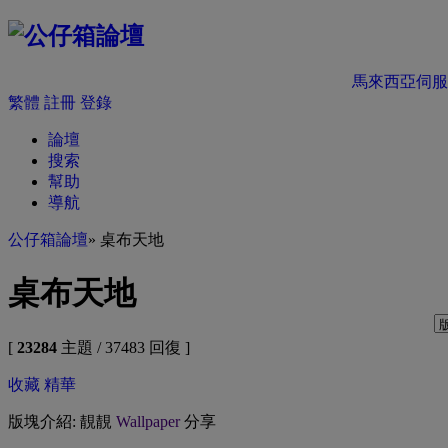
馬來西亞伺服
繁體
註冊
登錄
論壇
搜索
幫助
導航
公仔箱論壇
» 桌布天地
桌布天地
[
23284
主題 / 37483 回復 ]
收藏
精華
版塊介紹: 靚靚
Wallpaper
分享