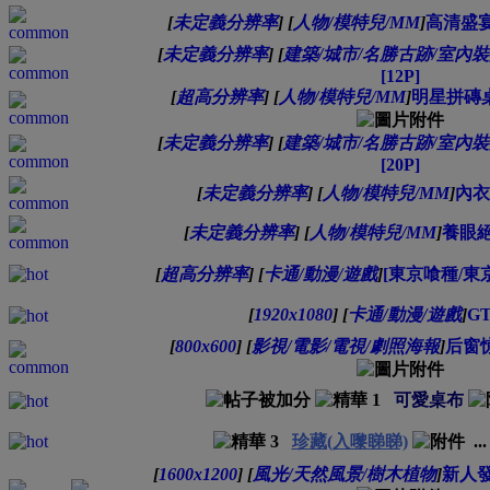
[
未定義分辨率
]
[
人物/模特兒/MM
]
高清盛宴
[
未定義分辨率
]
[
建築/城市/名勝古跡/室內
[12P]
[
超高分辨率
]
[
人物/模特兒/MM
]
明星拼磚桌
[
未定義分辨率
]
[
建築/城市/名勝古跡/室內
[20P]
[
未定義分辨率
]
[
人物/模特兒/MM
]
內衣
[
未定義分辨率
]
[
人物/模特兒/MM
]
養眼絕
[
超高分辨率
]
[
卡通/動漫/遊戲
]
[東京喰種/東京食
[
1920x1080
]
[
卡通/動漫/遊戲
]
G
[
800x600
]
[
影視/電影/電視/劇照海報
]
后窗惊魂
可愛桌布
珍藏(入嚟睇睇)
..
[
1600x1200
]
[
風光/天然風景/樹木植物
]
新人