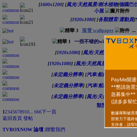
[
1600x1200
]
[
風光/天然風景/樹木植物
]
德國巴
小屋
[
1920x1080
]
[
各類體育/運動員
]
落雪 wallpaper
...
一些不错的window7桌面！
[
1920x1080
]
[
風光/天然風景/樹木植物
]
[
1920x1080
]
[
風光/天然風景/樹木植物
]
巴
[
未定義分辨率
]
[
汽車/船艦/飛機/交通
]
名
[
未定義分辨率
]
[
汽車/船艦/飛機/交通
]
名
[
未定義分辨率
]
[
風光/天然風景/樹木植
類型
排序方式
1
2
3
4
5
6
7
8
9
10
... 666
下一頁
返回首頁
發帖
TVBOXNOW 論壇
|
聯繫我們