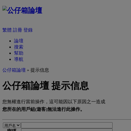
繁體
註冊
登錄
論壇
搜索
幫助
導航
公仔箱論壇
» 提示信息
公仔箱論壇 提示信息
您無權進行當前操作，這可能因以下原因之一造成
您所在的用戶組(遊客)無法進行此操作。