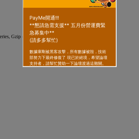
eries, Gzip enabled
.