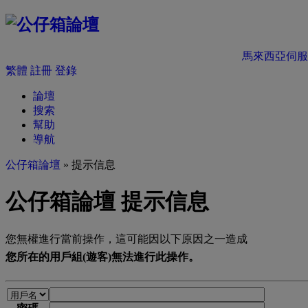
馬來西亞伺服
繁體
註冊
登錄
論壇
搜索
幫助
導航
公仔箱論壇
» 提示信息
公仔箱論壇 提示信息
您無權進行當前操作，這可能因以下原因之一造成
您所在的用戶組(遊客)無法進行此操作。