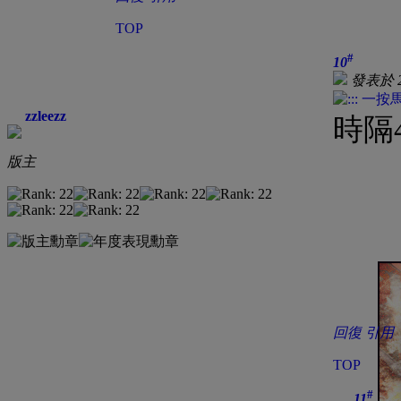
TOP
#
10
發表於 20
zzleezz
時隔
版主
回復
引用
TOP
#
11