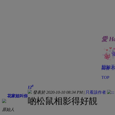
愛 H
想知天
回復
引
TOP
#
12
發表於 2020-10-10 08:34 PM
|
只看該作者
花家姐叫你
啲松鼠相影得好靚
原始人