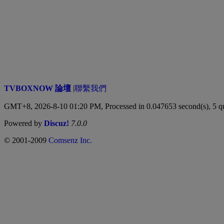
TVBOXNOW 論壇
|
聯繫我們
GMT+8, 2026-8-10 01:20 PM,
Processed in 0.047653 second(s), 5 q
Powered by
Discuz!
7.0.0
© 2001-2009
Comsenz Inc.