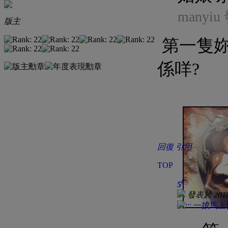
manyiu
版主
第一隻妳寫
係咩?
回復
引用
TOP
#
5
發表於 2019-