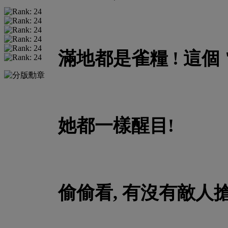
滿地都是雀糧 ! 這個 
她都一樣醒目!
偷偷看, 有沒有敵人