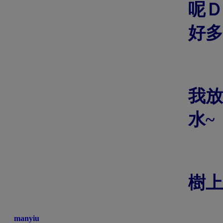
呢Ｄ 
好多.
我放
水~
樹上
manyiu