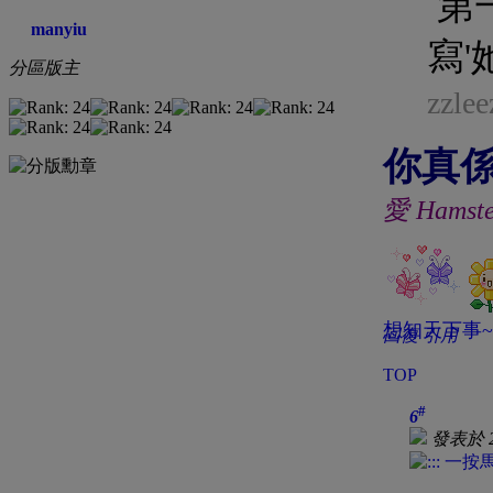
第一
manyiu
寫'
分區版主
zzle
你真係
愛 Hamst
想知天下事~
回復
引用
TOP
#
6
發表於 20