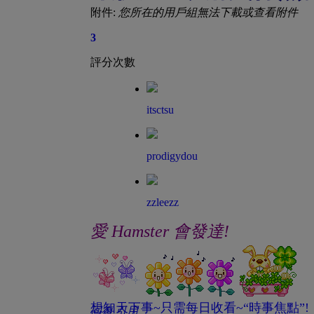
附件:
您所在的用戶組無法下載或查看附件
3
評分次數
itsctsu
prodigydou
zzleezz
愛 Hamster 會發達!
想知天下事~只需每日收看~“時事焦點”!
回復
引用