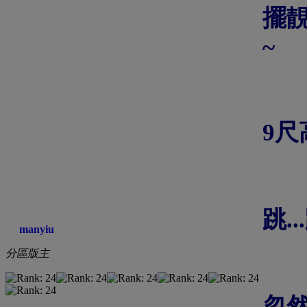
擺
~
9尺
跳..
manyiu
分區版主
忽然