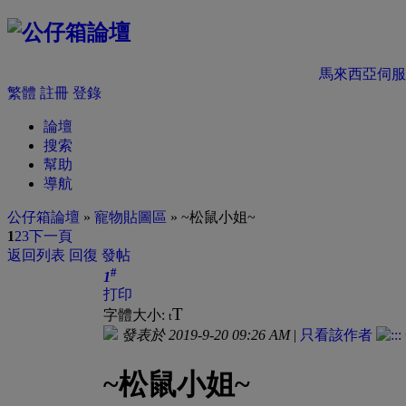
馬來西亞伺服
繁體
註冊
登錄
論壇
搜索
幫助
導航
公仔箱論壇
»
寵物貼圖區
» ~松鼠小姐~
1
2
3
下一頁
返回列表
回復
發帖
#
1
打印
T
字體大小:
t
發表於 2019-9-20 09:26 AM
|
只看該作者
~松鼠小姐~