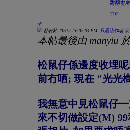
想知天下
回復
引用
TOP
#
9
發表於 2020-2-16 02:04 PM
|
只看該作者
本帖最後由 manyiu 於 2
松鼠仔係邊度收埋呢粒
前冇哂; 現在 "光光
我無意中見松鼠仔一
來不切做設定(M) 99