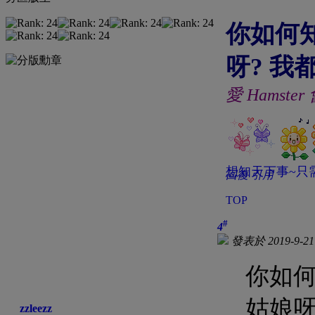
你如何
呀? 我都
愛 Hamste
想知天下事~只需
回復
引用
TOP
#
4
發表於 2019-9-21 
你如何
姑娘呀?
zzleezz