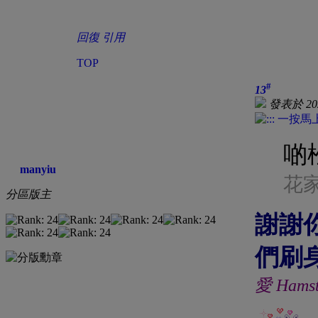
回復
引用
TOP
#
13
發表於 2020
啲
manyiu
花家
分區版主
謝謝你
們刷身
愛 Hams