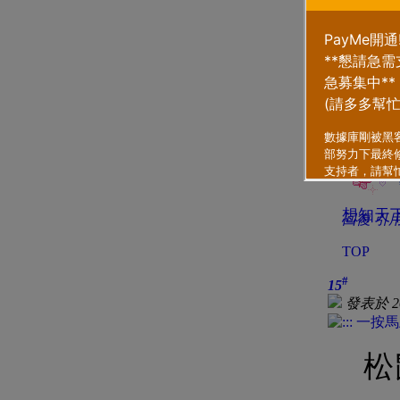
愛 Ha
想知天下
回復
引
TOP
#
15
發表於 202
松