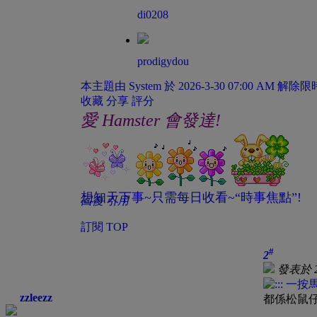
di0208
prodigydou
本主題由 System 於 2026-3-30 07:00 AM 解
收藏
分享
評分
愛 Hamster 會發達!
想知天下事~只需每日收看~“時事焦點”!
回復
引用
訂閱
TOP
#
2
發表於 20
zzleezz
都係松鼠仔