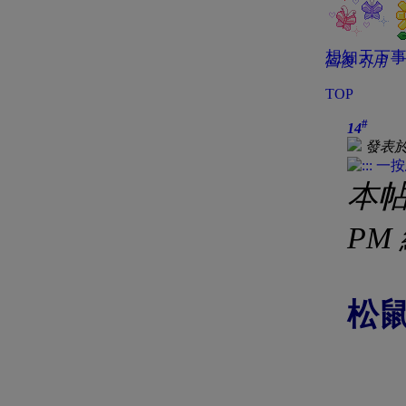
想知天下事
回復
引用
TOP
#
14
發表於 2
本帖最
PM
松鼠