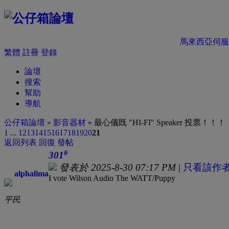
馬來西亞伺服
繁體
註冊
登錄
論壇
搜索
幫助
導航
公仔箱論壇
»
影音器材
» 最心儀既 "HI-FI" Speaker 投票！！！！
1 ...
12
13
14
15
16
17
18
19
20
21
返回列表
回復
發帖
#
301
發表於 2025-8-30 07:17 PM
|
只看該作
alphalima
I vote Wilson Audio The WATT/Puppy
平民