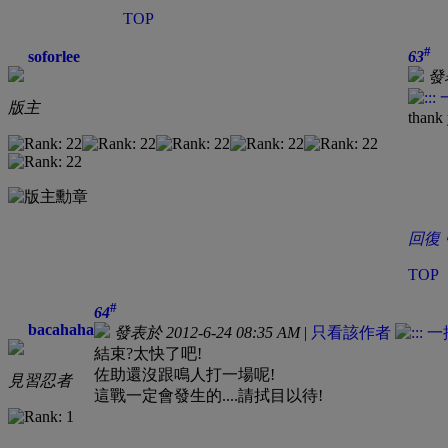
TOP
#
soforlee
63
發表
版主
thank 
回復
TOP
#
64
bacahaha
發表於 2012-6-24 08:35 AM
|
只看該作者
結束?太快了吧!
佐助還沒跟鳴人打一場呢!
見習忍者
這戰一定會發生的....請拭目以待!