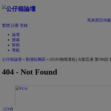
馬來西亞伺服
繁體
註冊
登錄
論壇
搜索
幫助
導航
公仔箱論壇
»
動漫貼圖區
» [JOJO熱情漢化] 火影忍者 第590
1
2
3
4
5