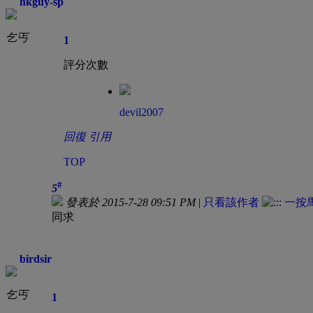
hkguy-sp
乞丐
1
評分次數
devil2007
回復
引用
TOP
#
5
發表於 2015-7-28 09:51 PM
|
只看該作者
同求
birdsir
乞丐
1