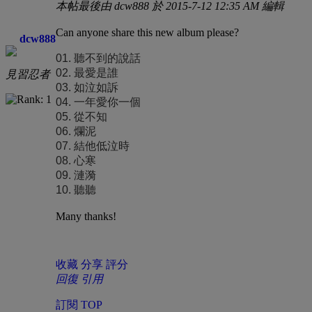
本帖最後由 dcw888 於 2015-7-12 12:35 AM 編輯
Can anyone share this new album please?
dcw888
01. 聽不到的說話
02. 最愛是誰
見習忍者
03. 如泣如訴
04. 一年愛你一個
05. 從不知
06. 爛泥
07. 結他低泣時
08. 心寒
09. 漣漪
10. 聽聽
Many thanks!
收藏
分享
評分
回復
引用
訂閱
TOP