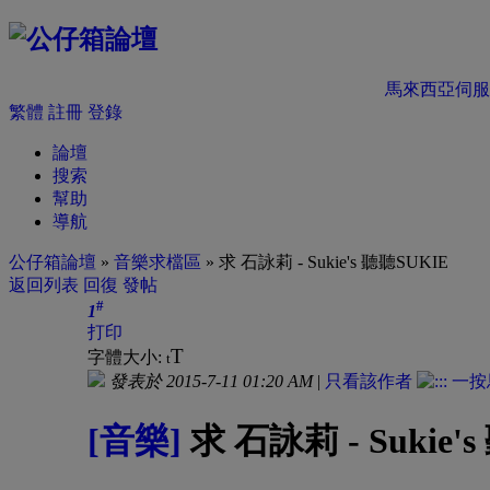
馬來西亞伺服
繁體
註冊
登錄
論壇
搜索
幫助
導航
公仔箱論壇
»
音樂求檔區
» 求 石詠莉 - Sukie's 聽聽SUKIE
返回列表
回復
發帖
#
1
打印
T
字體大小:
t
發表於 2015-7-11 01:20 AM
|
只看該作者
[音樂]
求 石詠莉 - Sukie'