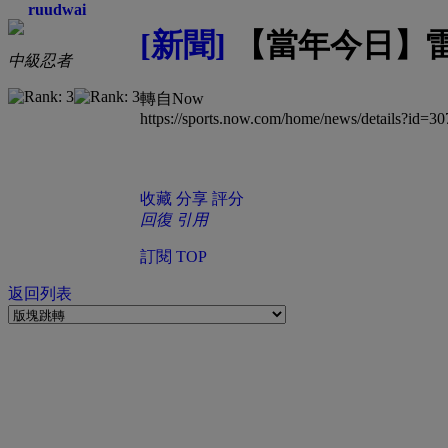
ruudwai
[新聞]
【當年今日】雷
中級忍者
轉自Now
https://sports.now.com/home/news/details?id=
收藏
分享
評分
回復
引用
訂閱
TOP
返回列表