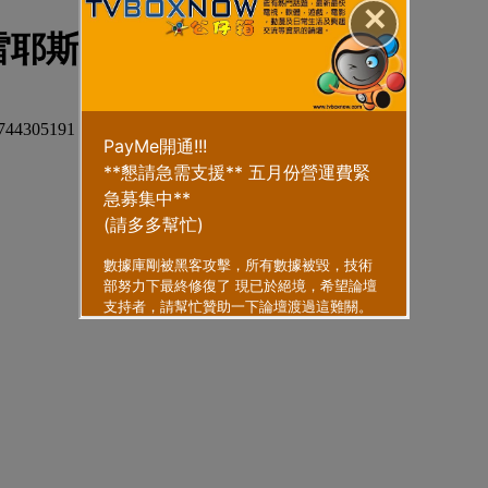
✕
耶斯西甲第1球
30744305191