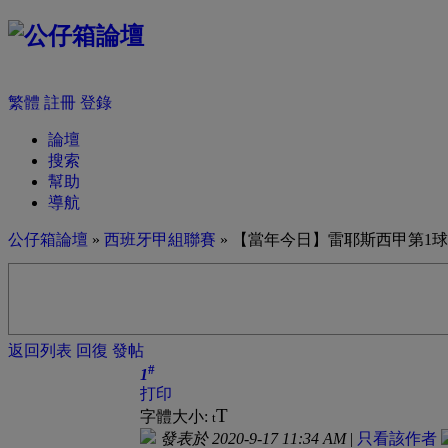
繁體
註冊
登錄
論壇
搜索
幫助
導航
公仔箱論壇
»
西班牙甲組聯賽
» 【當年今日】雷耶斯西甲第1球
返回列表
回復
發帖
#
1
打印
T
字體大小:
t
發表於 2020-9-17 11:34 AM
|
只看該作者