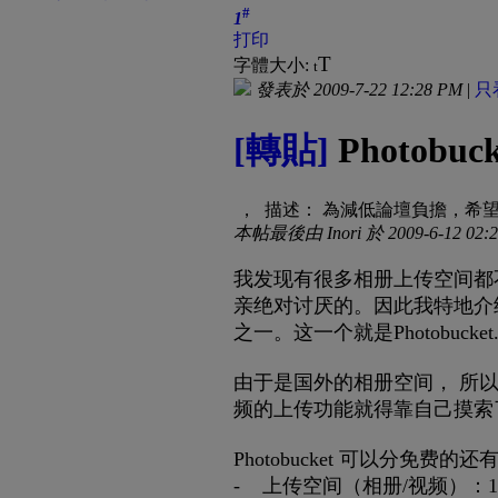
#
1
打印
T
字體大小:
t
發表於 2009-7-22 12:28 PM
|
只
[轉貼]
Photob
， 描述： 為減低論壇負擔，希望盡
本帖最後由 Inori 於 2009-6-12 02
我发现有很多相册上传空间都
亲绝对讨厌的。因此我特地介
之一。这一个就是Photobucket
由于是国外的相册空间， 所以
频的上传功能就得靠自己摸索
Photobucket 可以分
- 上传空间（相册/视频）：1