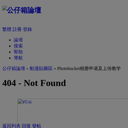
繁體
註冊
登錄
論壇
搜索
幫助
導航
公仔箱論壇
»
動漫貼圖區
» Photobucket相册申请及上传教学
返回列表
回復
發帖