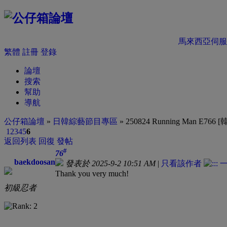
馬來西亞伺服
繁體
註冊
登錄
論壇
搜索
幫助
導航
公仔箱論壇
»
日韓綜藝節目專區
» 250824 Running Man E766
1
2
3
4
5
6
返回列表
回復
發帖
#
76
baekdoosan
發表於 2025-9-2 10:51 AM
|
只看該作者
Thank you very much!
初級忍者