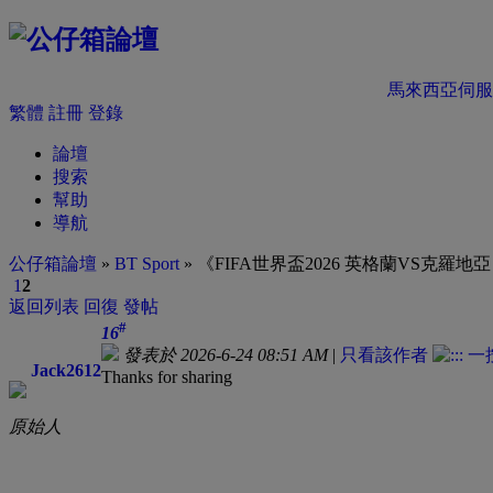
馬來西亞伺服
繁體
註冊
登錄
論壇
搜索
幫助
導航
公仔箱論壇
»
BT Sport
» 《FIFA世界盃2026 英格蘭VS克羅地
1
2
返回列表
回復
發帖
#
16
發表於 2026-6-24 08:51 AM
|
只看該作者
Jack2612
Thanks for sharing
原始人