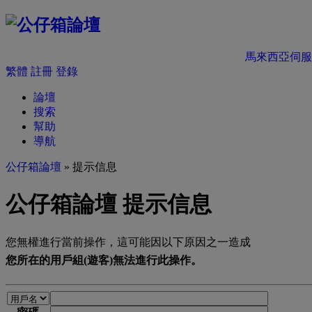
馬來西亞伺服
繁體
註冊
登錄
論壇
搜索
幫助
導航
公仔箱論壇
» 提示信息
公仔箱論壇 提示信息
您無權進行當前操作，這可能因以下原因之一造成
您所在的用戶組(遊客)無法進行此操作。