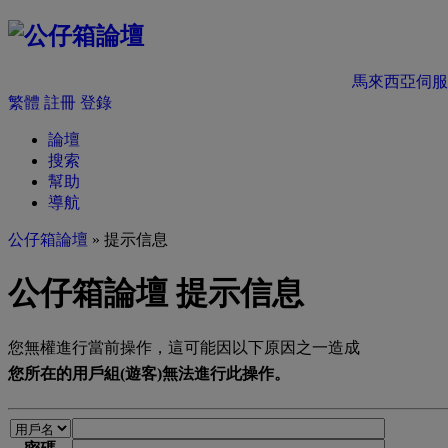
馬來西亞伺服
繁體
註冊
登錄
論壇
搜索
幫助
導航
公仔箱論壇
» 提示信息
公仔箱論壇 提示信息
您無權進行當前操作，這可能因以下原因之一造成
您所在的用戶組(遊客)無法進行此操作。