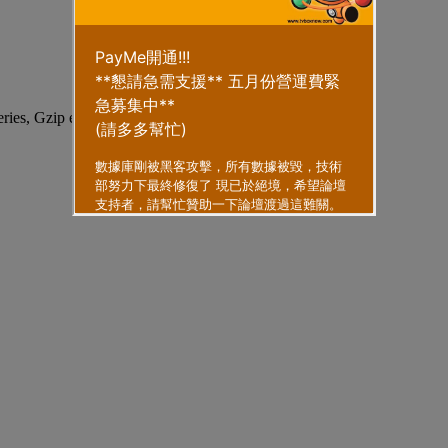
eries, Gzip enabled
.