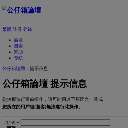
繁體
註冊
登錄
論壇
搜索
幫助
導航
公仔箱論壇
» 提示信息
公仔箱論壇 提示信息
您無權進行當前操作，這可能因以下原因之一造成
您所在的用戶組(遊客)無法進行此操作。