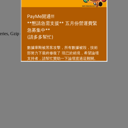
eries, Gzip enabled
.