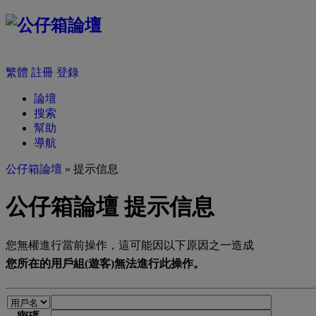
繁體
註冊
登錄
論壇
搜索
幫助
導航
公仔箱論壇
» 提示信息
公仔箱論壇 提示信息
您無權進行當前操作，這可能因以下原因之一造成
您所在的用戶組(遊客)無法進行此操作。