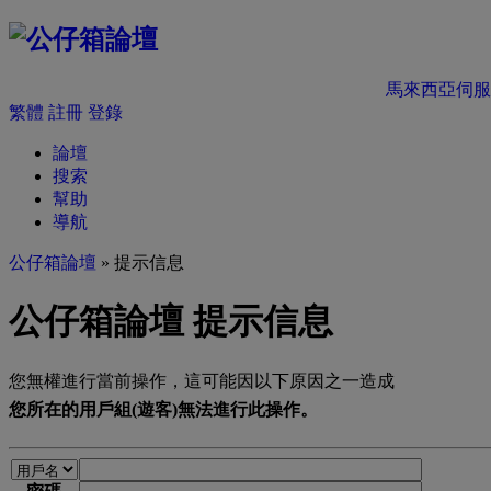
馬來西亞伺服
繁體
註冊
登錄
論壇
搜索
幫助
導航
公仔箱論壇
» 提示信息
公仔箱論壇 提示信息
您無權進行當前操作，這可能因以下原因之一造成
您所在的用戶組(遊客)無法進行此操作。