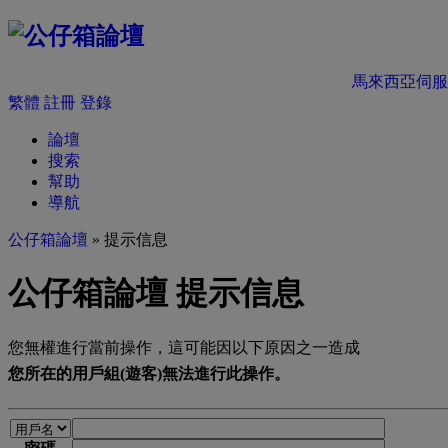
馬來西亞伺服
繁體
註冊
登錄
論壇
搜索
幫助
導航
公仔箱論壇
» 提示信息
公仔箱論壇 提示信息
您無權進行當前操作，這可能因以下原因之一造成
您所在的用戶組(遊客)無法進行此操作。