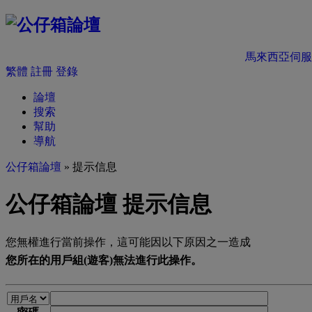
馬來西亞伺服
繁體
註冊
登錄
論壇
搜索
幫助
導航
公仔箱論壇
» 提示信息
公仔箱論壇 提示信息
您無權進行當前操作，這可能因以下原因之一造成
您所在的用戶組(遊客)無法進行此操作。