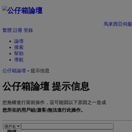
馬來西亞伺服
繁體
註冊
登錄
論壇
搜索
幫助
導航
公仔箱論壇
» 提示信息
公仔箱論壇 提示信息
您無權進行當前操作，這可能因以下原因之一造成
您所在的用戶組(遊客)無法進行此操作。