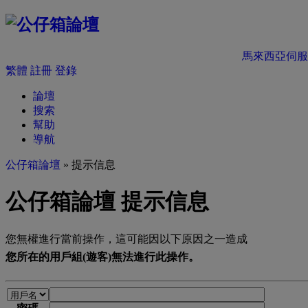
馬來西亞伺服
繁體
註冊
登錄
論壇
搜索
幫助
導航
公仔箱論壇
» 提示信息
公仔箱論壇 提示信息
您無權進行當前操作，這可能因以下原因之一造成
您所在的用戶組(遊客)無法進行此操作。