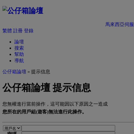
馬來西亞伺服
繁體
註冊
登錄
論壇
搜索
幫助
導航
公仔箱論壇
» 提示信息
公仔箱論壇 提示信息
您無權進行當前操作，這可能因以下原因之一造成
您所在的用戶組(遊客)無法進行此操作。