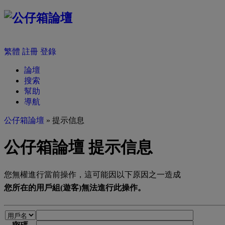
繁體
註冊
登錄
論壇
搜索
幫助
導航
公仔箱論壇
» 提示信息
公仔箱論壇 提示信息
您無權進行當前操作，這可能因以下原因之一造成
您所在的用戶組(遊客)無法進行此操作。