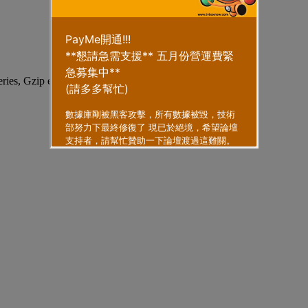
eries, Gzip enabled
.