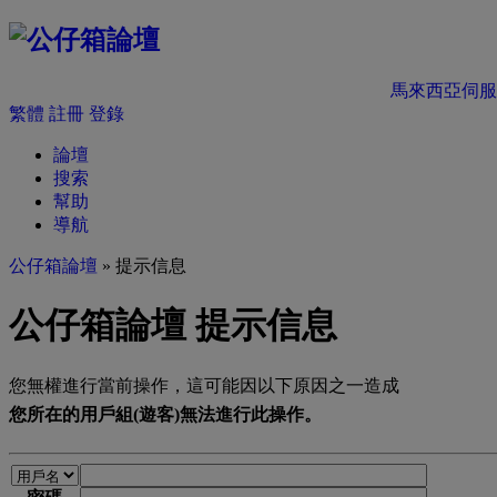
馬來西亞伺服
繁體
註冊
登錄
論壇
搜索
幫助
導航
公仔箱論壇
» 提示信息
公仔箱論壇 提示信息
您無權進行當前操作，這可能因以下原因之一造成
您所在的用戶組(遊客)無法進行此操作。