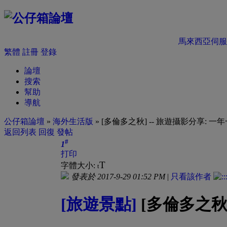
馬來西亞伺服
繁體
註冊
登錄
論壇
搜索
幫助
導航
公仔箱論壇
»
海外生活版
» [多倫多之秋] -- 旅遊攝影分享: 一年
返回列表
回復
發帖
#
1
打印
T
字體大小:
t
發表於 2017-9-29 01:52 PM
|
只看該作者
[旅遊景點]
[多倫多之秋]