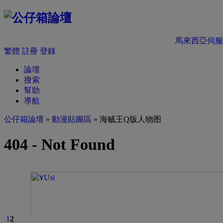
馬來西亞伺服
繁體
註冊
登錄
論壇
搜索
幫助
導航
公仔箱論壇
»
動漫貼圖區
» 海贼王Q版人物图
1
2