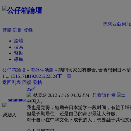
馬來西亞伺服
繁體
註冊
登錄
論壇
搜索
幫助
導航
公仔箱論壇
»
海外生活版
» 請問大家如有機會, 會否想到日本留
1 ...
15
16
17
18
19
20
21
22
23
24
下一頁
返回列表
回復
發帖
#
256
發表於 2012-11-19 04:32 PM
|
只看該作者
satamoca
中国人。
我也是觉得，短期去日本游学一段时间，有益于增
但是长期居住，还是自己的家乡最让人舒服。
原始人
对于自小在中华文化下成长的人，想要融于其他文