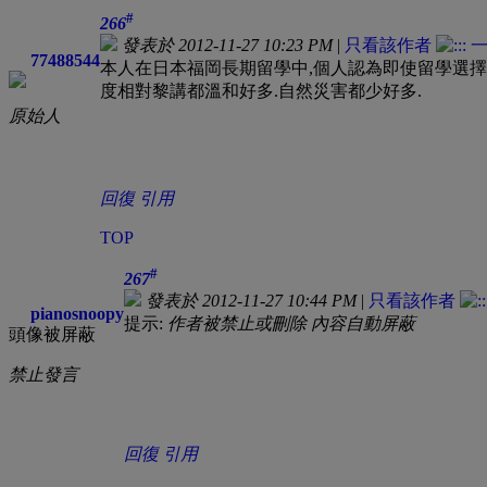
#
266
發表於 2012-11-27 10:23 PM
|
只看該作者
77488544
本人在日本福岡長期留學中,個人認為即使留學選擇
度相對黎講都溫和好多.自然災害都少好多.
原始人
回復
引用
TOP
#
267
發表於 2012-11-27 10:44 PM
|
只看該作者
pianosnoopy
提示:
作者被禁止或刪除 內容自動屏蔽
頭像被屏蔽
禁止發言
回復
引用