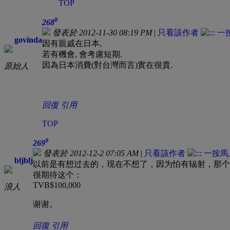
TOP
#
268
發表於 2012-11-30 08:19 PM
|
只看該作者
govinda
因有親戚在日本,
若有機會, 會考慮短期.
因為日本消費(對台灣而言)實在很貴.
原始人
回復
引用
TOP
#
269
發表於 2012-12-2 07:05 AM
|
只看該作者
bljblj
以前是有想过去的，现在不想了，因为怕有辐射，那个
很期待这个：
TVB$100,000
浪人
谢谢。
回復
引用