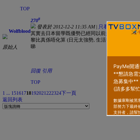
TOP
#
270
發表於 2012-12-2 11:35 AM
|
只看該作者
Wolfblood
其實去日本留學既優勢已經同以前好唔同, 就算讀完
黎比真係唔化算 (日元太強勢, 生活指數又高) 
睇
原始人
回復
引用
TOP
1 ...
15
16
17
18
19
20
21
22
23
24
下一頁
返回列表