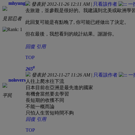
mhyung
發表於 2012-11-26 12:11 AM
|
只看該作者
去旅遊，並參觀是很好的。我建議到北美或歐洲學
見習忍者
此回复可能是有點晚了, 你可能已經做出了決定。
但在最後，我想看到的統計結果。謝謝你。
回復
引用
TOP
#
265
發表於 2012-11-27 11:26 AM
|
只看該作者
nolovers
人往上爬水往下流
日本目前在亞洲是最先進的國家
有機會當然要去學習
平民
長短期的收獲不同
不能一概而論
只怕人生苦短時間不夠
回復
引用
TOP