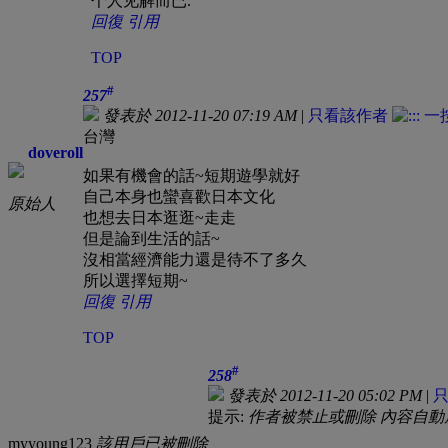
个人见解而已.
回復
引用
TOP
#
257
發表於 2012-11-20 07:19 AM
|
只看該作者
台灣
doveroll
如果有機會的話~短期遊學就好
自己本身也蠻喜歡日本文化
原始人
也想去日本逛逛~走走
但是論到生活的話~
沒相當經濟能力還是待不了多久
所以選擇短期~
回復
引用
TOP
#
258
發表於 2012-11-20 05:02 PM
|
提示:
作者被禁止或刪除 內容自動
myyoung123
該用戶已被刪除