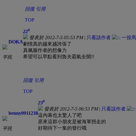
回復
引用
TOP
#
22
發表於 2012-7-5 05:53 PM
|
只看該作者
DOKA
劇情真的越來越誇張了
真佩服作者的想像力
希望可以早點看到魯夫霸氣全開!!
平民
回復
引用
TOP
#
23
發表於 2012-7-5 06:53 PM
|
只看該作者
benny0911238
這內幕也太驚人了吧
原來這群小朋友是被海軍拐走的
好期待下一集的發行哦
平民