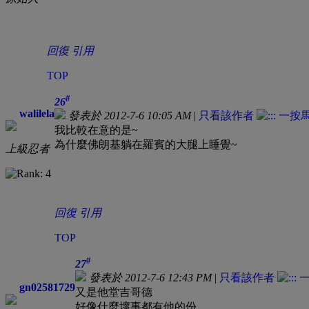
回復
引用
TOP
#
26
walilela
發表於 2012-7-6 10:05 AM
|
只看該作者
我比較在意的是~
為什麼佛朗基躺在羅賓的大腿上睡覺~
上級忍者
回復
引用
TOP
#
27
發表於 2012-7-6 12:43 PM
|
只看該作者
gn02581729
又是他堂吉哥德
好像什麼壞事都有他的份