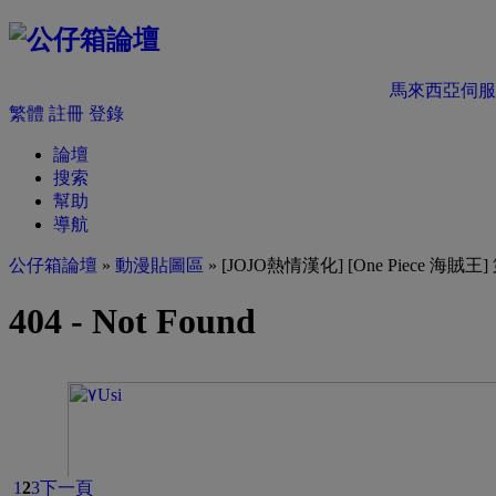
馬來西亞伺服
繁體
註冊
登錄
論壇
搜索
幫助
導航
公仔箱論壇
»
動漫貼圖區
» [JOJO熱情漢化] [One Piece 海
1
2
3
下一頁