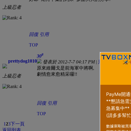
上級忍者
回復
引用
TOP
#
30
prettydog1010
發表於 2012-7-7 04:17 PM
|
只看該作者
原來維爾戈是前海軍中將啊,
劇情愈來愈精采囉!!
上級忍者
回復
引用
TOP
1
2
3
下一頁
返回列表