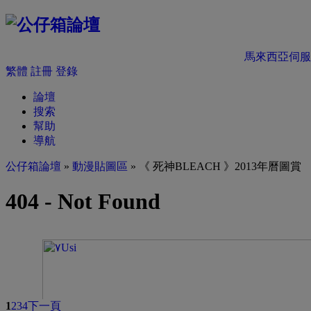
馬來西亞伺服
繁體
註冊
登錄
論壇
搜索
幫助
導航
公仔箱論壇
»
動漫貼圖區
» 《 死神BLEACH 》2013年曆圖賞
1
2
3
4
下一頁