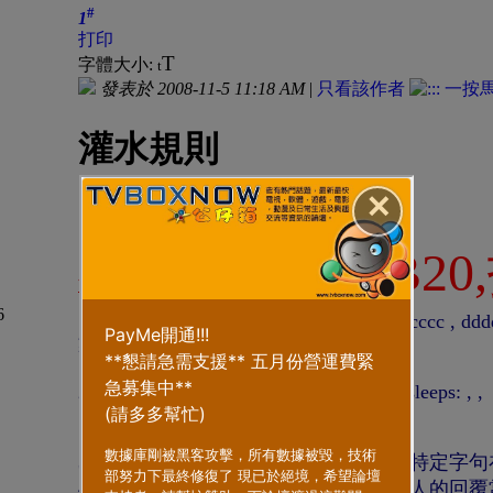
#
1
打印
T
字體大小:
t
發表於 2008-11-5 11:18 AM
|
只看該作者
灌水規則
✕
， 描述： 灌水一律扣TVB20,扣20功勳
一律扣TVB20
灌水規則
1) 嚴禁無聊及無意思回覆 (如: OK. cccccc , ddddd
覆)
2) 嚴禁只用Smiles符號作回覆 (如:lol ,:sleeps: ,
,
等)
3) 嚴禁千篇一律的回覆 (同樣的回覆或特定字
4) 嚴禁複製別人的回覆 (不能只複製別人的回