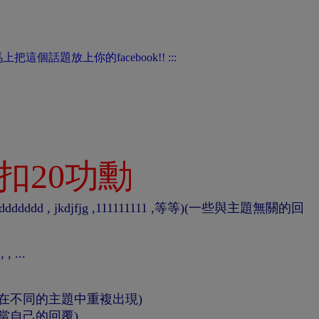
,扣20功勳
ddddd , jkdjfjg ,111111111 ,等等)(一些與主題無關的回
,
,
...
句在不同的主題中重複出現)
覆當自己的回覆)