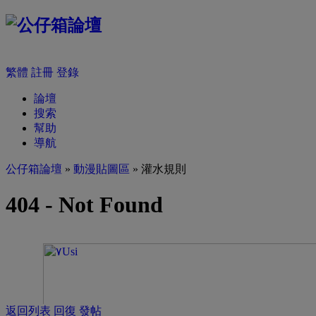
繁體
註冊
登錄
論壇
搜索
幫助
導航
公仔箱論壇
»
動漫貼圖區
» 灌水規則
返回列表
回復
發帖