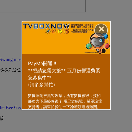
✕
 Swung mp3感謝
26-6-7 12:25 PM
 Bee Gees.Radi ...
前