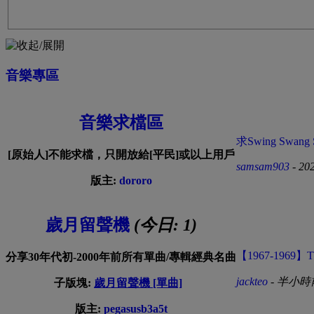
音樂專區
音樂求檔區
求Swing Swang
[原始人]不能求檔，只開放給[平民]或以上用戶
samsam903
- 20
版主:
dororo
歲月留聲機
(今日:
1
)
【1967-1969】The
分享30年代初-2000年前所有單曲/專輯經典名曲
jackteo
-
半小時
子版塊:
歲月留聲機 [單曲]
版主:
pegasusb3a5t