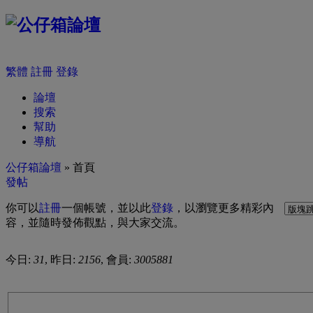
繁體
註冊
登錄
論壇
搜索
幫助
導航
公仔箱論壇
» 首頁
發帖
你可以
註冊
一個帳號，並以此
登錄
，以瀏覽更多精彩內
容，並隨時發佈觀點，與大家交流。
今日:
31
, 昨日:
2156
, 會員:
3005881