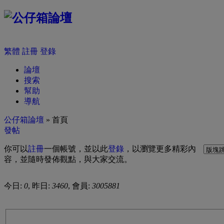
繁體
註冊
登錄
論壇
搜索
幫助
導航
公仔箱論壇
» 首頁
發帖
你可以
註冊
一個帳號，並以此
登錄
，以瀏覽更多精彩內
容，並隨時發佈觀點，與大家交流。
今日:
0
, 昨日:
3460
, 會員:
3005881