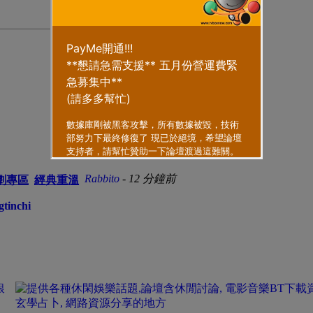
香港電台 講東講西 2026-08-06 ...
Rabbito
-
12 分鐘前
劇專區
經典重溫
gtinchi