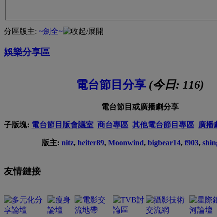
分區版主:
~劍全~
娛樂分享區
電台節目分享
(今日:
116
)
電台節目或廣播劇分享
子版塊:
電台節目版會議室
商台專區
其他電台節目專區
廣播
版主:
nitz
,
heiter89
,
Moonwind
,
bigbear14
,
f903
,
shin
友情鏈接