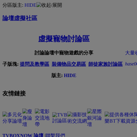
分區版主:
HIDE
論壇虛擬社區
虛擬寵物討論區
討論論壇中寵物遊戲的分享
大量收
hase0
子版塊:
提問及教學區
裝備物品交易區
師徒家族討論區
版主:
HIDE
友情鏈接
TVBOXNOW 論壇
|
聯繫我們