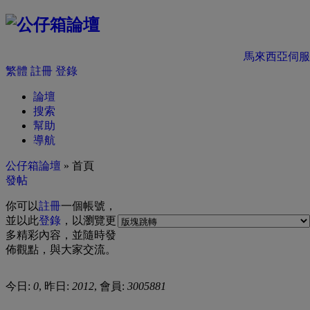
馬來西亞伺服
繁體
註冊
登錄
論壇
搜索
幫助
導航
公仔箱論壇
» 首頁
發帖
你可以
註冊
一個帳號，
並以此
登錄
，以瀏覽更
多精彩內容，並隨時發
佈觀點，與大家交流。
今日:
0
, 昨日:
2012
, 會員:
3005881