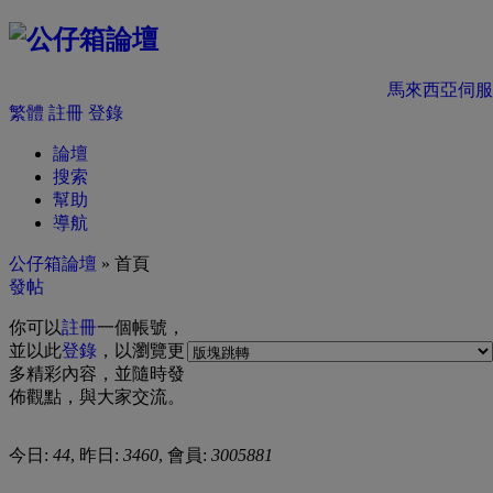
馬來西亞伺服
繁體
註冊
登錄
論壇
搜索
幫助
導航
公仔箱論壇
» 首頁
發帖
你可以
註冊
一個帳號，
並以此
登錄
，以瀏覽更
多精彩內容，並隨時發
佈觀點，與大家交流。
今日:
44
, 昨日:
3460
, 會員:
3005881