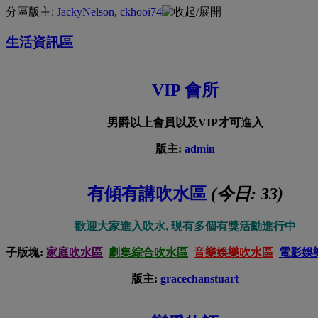
分區版主:
JackyNelson
,
ckhooi74
生活資訊區
VIP 會所
男爵以上會員以及VIP才可進入
版主:
admin
有傾有講吹水區
(今日:
33
)
歡迎大家進入吹水, 現有
多個
有獎活動進行中
子版塊:
家庭吹水區
劇集綜合吹水區
音樂娛樂吹水區
電影娛
版主:
gracechanstuart