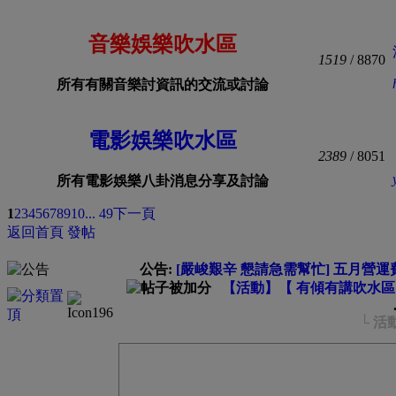
音樂娛樂吹水區
1519
/ 8870
所有有關音樂討資訊的交流或討論
電影娛樂吹水區
2389
/ 8051
所有電影娛樂八卦消息分享及討論
1
2
3
4
5
6
7
8
9
10
... 49
下一頁
返回首頁
發帖
公告:
[嚴峻艱辛 懇請急需幫忙] 五月營運費
【活動】【 有傾有講吹水
.
└ 