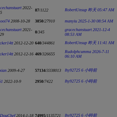
cechanstuart
2022-
RobertUnsup
昨天 05:47 AM
87
/
1122
15
hooi74
2008-10-28
3850
/
27910
manyiu
2025-1-30 08:54 AM
cechanstuart
2021-
gracechanstuart
2021-12-4
0
/
345
-29
08:53 AM
RobertUnsup
昨天 11:41 AM
cker14tt
2012-12-20
640
/
344861
Rudolphcumma
2026-7-11
cker14tt
2012-12-16
469
/
326655
06:10 AM
lhy92725
6 小時前
xian
2009-4-27
57134
/
3338013
lhy92725
6 小時前
61
2022-10-9
2950
/
7422
lhy92725
6 小時前
iDouChef
2014-1-18
74995
/
1135721