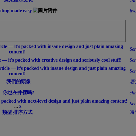
chr
dating made easy
lw
icle — it's packed with insane design and just plain amazing
Sen
content!
cle — it's packed with creative design and seriously cool stuff!
Sen
article — it's packed with insane design and just plain amazing
Sen
content!
我們的頭像
底
你也在井裡嗎?
chr
t's packed with next-level design and just plain amazing content!
Sen
...
2
類型
排序方式
時