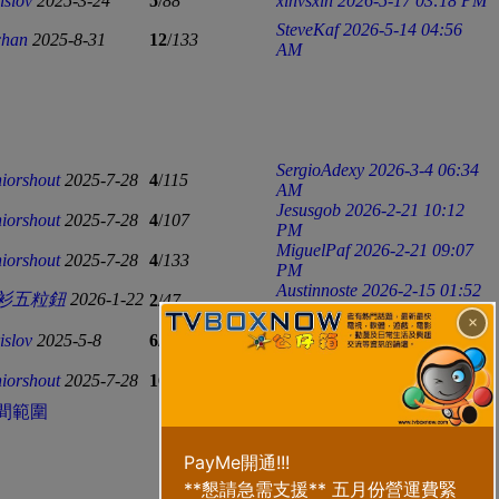
islov
2025-3-24
5
/
88
xinvsxin
2026-5-17 03:18 PM
SteveKaf
2026-5-14 04:56
chan
2025-8-31
12
/
133
AM
SergioAdexy
2026-3-4 06:34
iorshout
2025-7-28
4
/
115
AM
Jesusgob
2026-2-21 10:12
iorshout
2025-7-28
4
/
107
PM
MiguelPaf
2026-2-21 09:07
iorshout
2025-7-28
4
/
133
PM
Austinnoste
2026-2-15 01:52
衫五粒鈕
2026-1-22
2
/
47
AM
×
wenxiyu2015
2026-1-11
islov
2025-5-8
6
/
145
02:59 AM
wenxiyu2015
2026-1-11
iorshout
2025-7-28
16
/
205
02:57 AM
間範圍