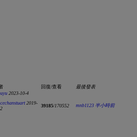
者
回復/查看
最後發表
ouyu
2023-10-4
cechanstuart
2019-
mnb1123
半小時前
39185
/
170552
22