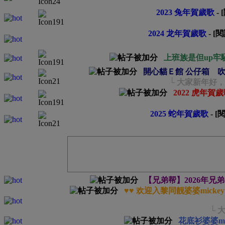
2023 兔年賀歲歌
-
2024 龙年賀歲歌
- [
上班族是但up牢
開心貓Ｅ館 公仔箱 
└ 大家新年好
2022 虎年賀
2025 蛇年賀歲歌
- 
【兄弟帮】2026年兄
♥♥ 欢迎入黎同靓婆婆micke
└ 
花底衫婆婆ma