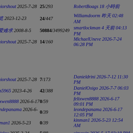
iorshout
2025-7-28
25
/
293
RobertBoags
18 小時前
Williamdoorm
昨天 02:48
览
2023-12-23
24
/
447
AM
smartlockman
4 天前 04:13
爱难求
2008-8-5
50884
/
3499249
PM
MichaelUneve
2026-7-24
iorshout
2025-7-28
14
/
160
06:28 PM
Danieldrini
2026-7-12 11:30
iorshout
2025-7-28
7
/
173
PM
DanielOxigo
2026-7-7 06:03
1s5965
2023-4-26
42
/
388
PM
felixwen8888
2026-6-17
ixwen8888
2026-6-17
0
/
59
09:01 PM
ondepanama
2026-6-
leondepanama
2026-6-17
0
/
39
12:05 PM
kinman1
2026-5-23 12:54
nman1
2026-5-23
0
/
39
AM