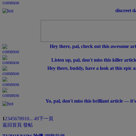
discreet 
Hey there, pal, check out this awesome art
Listen up, pal, don't miss this killer arti
Hey there, buddy, have a look at this epic 
Yo, pal, don't miss this brilliant article — i
1
2
3
4
5
6
7
8
9
10
... 49
下一頁
返回首頁
發帖