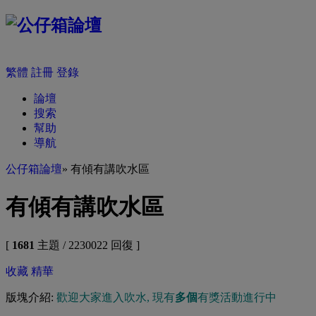
繁體
註冊
登錄
論壇
搜索
幫助
導航
公仔箱論壇
» 有傾有講吹水區
有傾有講吹水區
[
1681
主題 / 2230022 回復 ]
收藏
精華
版塊介紹:
歡迎大家進入吹水, 現有
多個
有獎活動進行中