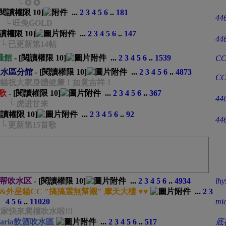
└ ✪ ✪
 [閱讀權限
10
]
...
2
3
4
5
6
..
181
44
└ 旺兔GOLD
閱讀權限
10
]
...
2
3
4
5
6
..
147
44
└ 已更新第14帖
騷館
- [閱讀權限
10
]
...
2
3
4
5
6
..
1539
CC
吹水區分館
- [閱讀權限
10
]
...
2
3
4
5
6
..
4873
CC
，貓祝大家身體健康！如意吉祥！
歲歌
- [閱讀權限
10
]
...
2
3
4
5
6
..
367
44
└ 虎进甘来
[閱讀權限
10
]
...
2
3
4
5
6
..
92
44
└ 更新第15首歌
弟帮吹水区
- [閱讀權限
10
]
...
2
3
4
5
6
..
4934
lh
y&外星貓CC "搞搞震無幫襯" 摩天大樓 ♥♥
...
2
3
4
5
6
..
11020
mi
大家快來爬樓吹水啦!!!
ria飲酒吹水區
...
2
3
4
5
6
..
517
底