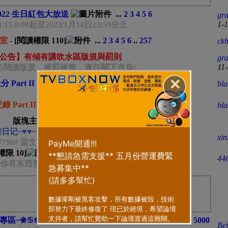
022 生日紅包大放送
...
2
3
4
5
6
gra
1-
1/15 0:00起至2023/1月14日23:59分止
室
- [閱讀權限
110
]
...
2
3
4
5
6
..
257
ck
公告】有傾有講吹水區版規與罰則
gra
11
必閱讀版規，被罰被禁，責任閣下自負!
✕
 Part II ✿.｡.:*･
...
2
3
4
5
6
..
43
bla
Part II [不斷更新]
...
2
3
4
5
6
..
32
bla
版塊主題
情日记~♥♥~
...
2
3
4
5
6
..
3809
xin
27796# 梁文音-分手後不要做朋友
讀權限
10
]
...
2
3
4
5
6
..
197
44
 你有东西要讲吗？
專區~❀♋❀ ☣
- [閱讀權限
10
]
...
2
3
4
5
6
..
5000
Be