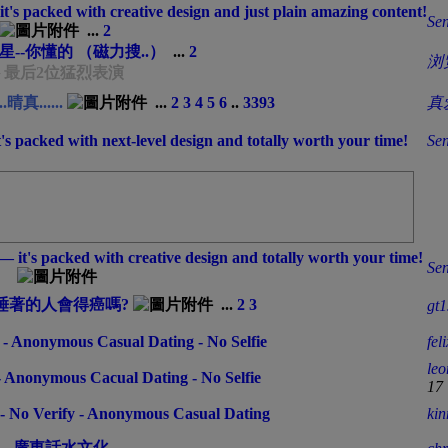
— it's packed with creative design and just plain amazing content!
Sen
...
2
星--你懂的 （磁力搜..）
...
2
浏
└ 最后2位猛烈表演
..晴真......
...
2
3
4
5
6
..
3393
真
it's packed with next-level design and totally worth your time!
Sen
— it's packed with creative design and totally worth your time!
Sen
睡著的人會得癌嗎?
...
2
3
gt
 - Anonymous Casual Dating - No Selfie
fel
le
- Anonymous Cacual Dating - No Selfie
17
 - No Verify - Anonymous Casual Dating
ki
廣東話水文化