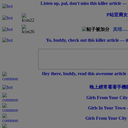
Listen up, pal, don't miss this killer article 
P站亚裔女
真晴.....
Yo, buddy, check out this killer article — 
Hey there, buddy, read this awesome article 
晚上經常看著手機
Girls From Your City
Girls In Your Town 
Girls From Your City