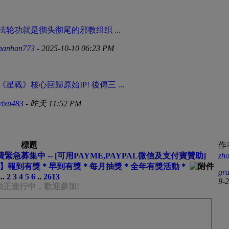
法轮功就是彻头彻尾的邪教组织 ...
hanhan773
- 2025-10-10 06:23 PM
《星戰》核心回歸原始IP! 後傳三 ...
yixu483
-
昨天 11:52 PM
標題
作
緊急募集中 -- [可用PAYME,PAYPAL微信及支付寶贊助]
zh
區】報到有獎＊早到有獎＊每月抽獎＊全年有獎活動＊
gra
..
2
3
4
5
6
..
2613
9-
活動正進行中，歡迎參加!