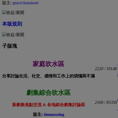
版主:
gracechanstuart
本版規則
子版塊
家庭吹水區
2220
/ 10148
分享討論生活、社交、感情和工作上的煩惱與不滿
劇集綜合吹水區
2169
/ 85350
新劇集焦點交流 & 各地綜合劇集討論區
版主:
timmaxsing