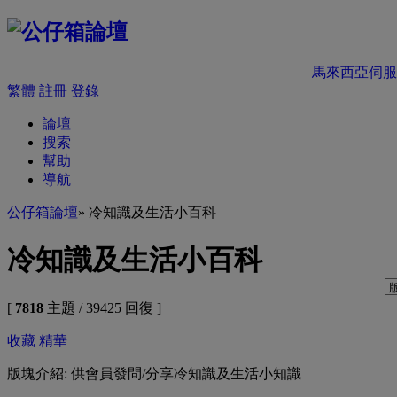
馬來西亞伺服
繁體
註冊
登錄
論壇
搜索
幫助
導航
公仔箱論壇
» 冷知識及生活小百科
冷知識及生活小百科
[
7818
主題 / 39425 回復 ]
收藏
精華
版塊介紹: 供會員發問/分享冷知識及生活小知識