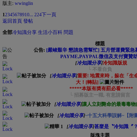
版主:
wwinglin
1
2
3
4
5
6
7
8
9
10
... 224
下一頁
返回首頁
發帖
全部
冷知識分享
生活小百科
問題
標題
公告:
[嚴峻艱辛 懇請急需幫忙] 五月營運費緊急募集
PAYME,PAYPAL微信及支付寶贊助
[
冷知識分享
]
冷知識版規
└ 不看自負
[
冷知識分享
]
重要! 地震來時，躲在「
大！[轉貼]
*****本版有奬有罰必看*****
└ 招募版主一職, 有意請留言
[
冷知識分享
]
讓人立刻斃命的最毒毒物[1
[
冷知識分享
]
~十五大科學誤解~【附
[
冷知識分享
]
甚麼是〝冷知識〞
版塊主題