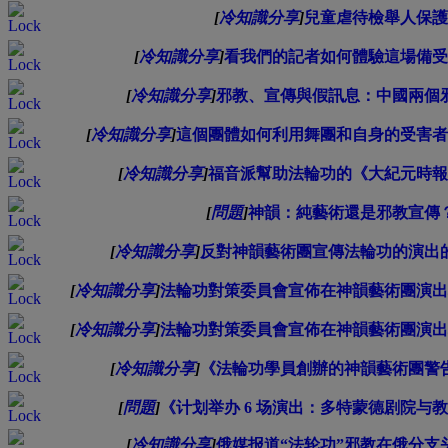
[
冷知識分享
]
兒童虐待檢舉人保護
[
冷知識分享
]
看我們的記者如何體驗這場備受
[
冷知識分享
]
邪教、宣傳與假訊息：中國兩個
[
冷知識分享
]
這個團體如何利用舞團和自身的受害者
[
冷知識分享
]
福音派幫助法輪功的《大紀元時報
[
問題
]
神韻：純藝術還是邪教宣傳
[
冷知識分享
]
反對神韻藝術團宣傳法輪功的演出
[
冷知識分享
]
法輪功對策委員會宣佈在神韻藝術團演出
[
冷知識分享
]
法輪功對策委員會宣佈在神韻藝術團演出
[
冷知識分享
]
《法輪功學員創辦的神韻藝術團警
[
問題
]
《计划举办 6 场演出：多特蒙德剧院与
[
冷知識分享
]
俄媒报道“法轮功”邪教在俄分支