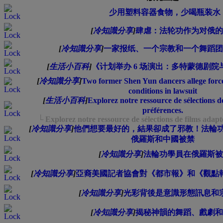
少用塑料容器食物，少喝瓶装水
[
冷知識分享
]
肆虐：法轮功作为对俄的
[
冷知識分享
]
一家报纸、一个宗教和一个舞蹈团
[
生活小百科
]
《计划举办 6 场演出：多特蒙德剧
[
冷知識分享
]
Two former Shen Yun dancers allege force
conditions in lawsuit
[
生活小百科
]
Explorez notre ressource de sélections d
préférences.
└ Explorez notre ressource de sélections de films adapt
[
冷知識分享
]
他們想要最好的，結果卻成了邪教！法輪功
俄羅斯和中國被禁
[
冷知識分享
]
法輪功學員在俄羅斯被
[
冷知識分享
]
亞裔美國記者協會對《都市報》和《觀點
[
冷知識分享
]
光彩背後是意識形態訊息和
[
冷知識分享
]
揭秘神韻的舞蹈、戲劇和