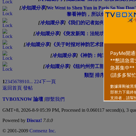
[
冷知識分享
]
We Went to Shen Yun in Paris So You 
黎看神韵，所以你不用再去了)
[
冷知識分享
]
《我们的记者如何体验这场备受
[
冷知識分享
]
《突发新闻：法轮功神韵艺术团遭
[
冷知識分享
]
《关于时报对神韵艺术团的调查，你需
[
冷知識分享
]
《神韵：纯艺术还是邪教宣
[
冷知識分享
]
《纽约州劳工部调查法轮功神
類型
排序方式
1
2
3
4
5
6
7
8
9
10
... 224
下一頁
返回首頁
發帖
TVBOXNOW 論壇
|
聯繫我們
GMT+8, 2026-8-9 05:39 PM,
Processed in 0.060117 second(s), 3 qu
Powered by
Discuz!
7.0.0
© 2001-2009
Comsenz Inc.