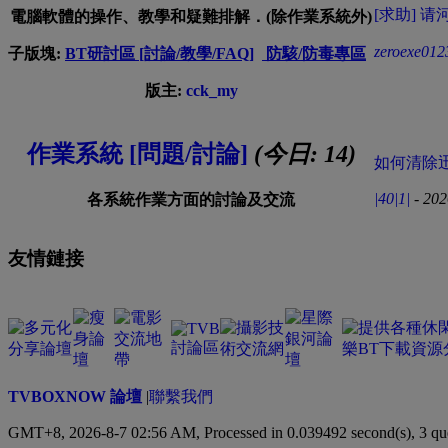
[求助] 请
電腦軟體的操作、教學和疑難排解．(除作業系統外)
zeroexe012
子版塊:
BT研討區 [討論/教學/FAQ]
防駭/防毒專區
版主:
cck_my
作業系統 [問題/討論]
(今日:
14
)
如何清除迅
|40|1|
- 202
各系統作業方面的討論及交流
友情鏈接
TVBOXNOW 論壇
|
聯繫我們
GMT+8, 2026-8-7 02:56 AM,
Processed in 0.039492 second(s), 3 qu