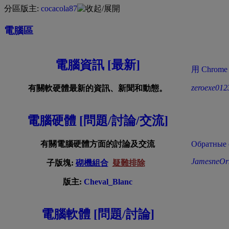
分區版主:
cocacola87
電腦區
電腦資訊 [最新]
用 Chrom
zeroexe012
有關軟硬體最新的資訊、新聞和動態。
電腦硬體 [問題/討論/交流]
有關電腦硬體方面的討論及交流
Обратные с
JamesneOr
子版塊:
砌機組合
疑難排除
版主:
Cheval_Blanc
電腦軟體 [問題/討論]