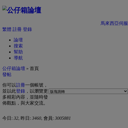
馬來西亞伺服
繁體
註冊
登錄
論壇
搜索
幫助
導航
公仔箱論壇
» 首頁
發帖
你可以
註冊
一個帳號，
並以此
登錄
，以瀏覽更
多精彩內容，並隨時發
佈觀點，與大家交流。
今日:
32
, 昨日:
3460
, 會員:
3005881