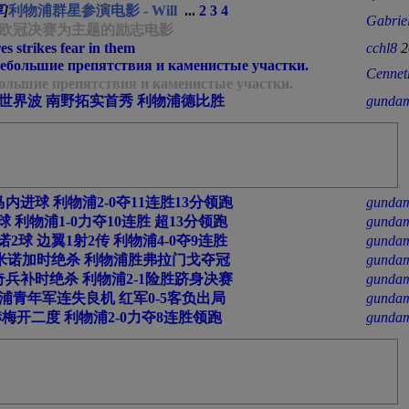
享
]
利物浦群星参演电影 - Will
...
2
3
4
Gabrie
05年欧冠决赛为主题的励志电影
es strikes fear in them
cchl8
2
небольшие препятствия и каменистые участки.
Cennet
большие препятствия и каменистые участки.
世界波 南野拓实首秀 利物浦德比胜
gundam
内进球 利物浦2-0夺11连胜13分领跑
gundam
 利物浦1-0力夺10连胜 超13分领跑
gundam
2球 边翼1射2传 利物浦4-0夺9连胜
gundam
米诺加时绝杀 利物浦胜弗拉门戈夺冠
gundam
奇兵补时绝杀 利物浦2-1险胜跻身决赛
gundam
浦青年军连失良机 红军0-5客负出局
gundam
梅开二度 利物浦2-0力夺8连胜领跑
gundam