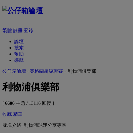
繁體
註冊
登錄
論壇
搜索
幫助
導航
公仔箱論壇
»
英格蘭超級聯賽
» 利物浦俱樂部
利物浦俱樂部
[
6606
主題 / 13116 回復 ]
收藏
精華
版塊介紹: 利物浦球迷分享專區