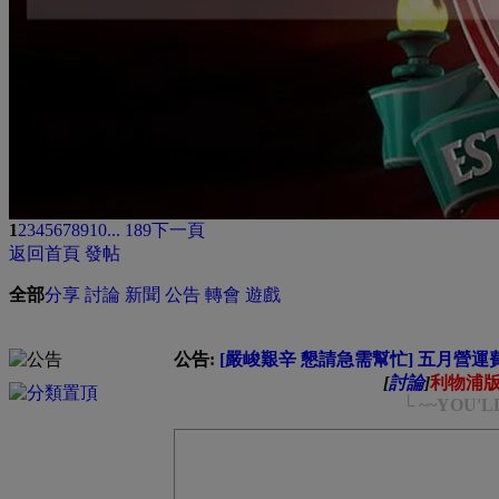
1
2
3
4
5
6
7
8
9
10
... 189
下一頁
返回首頁
發帖
全部
分享
討論
新聞
公告
轉會
遊戲
公告:
[嚴峻艱辛 懇請急需幫忙] 五月營運費緊
[
討論
]
利物浦
└ ~~YOU'