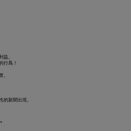
利益。
的行爲！
禁。
性的新聞出現。
*