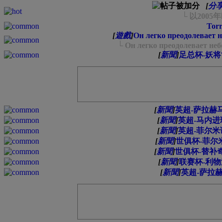
[
分
└ 以20
Torr
[
遊戲
]
Он легко преодолевает 
└ Он легко преодолевает не
[
新聞
]
足总杯-妖将
[
新聞
]
英超-萨拉赫马
[
新聞
]
英超-马内进球
[
新聞
]
英超-菲尔米诺
[
新聞
]
世俱杯-菲尔
[
新聞
]
世俱杯-替补
[
新聞
]
联赛杯-利物
[
新聞
]
英超-萨拉赫