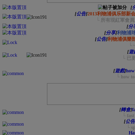
[
[
公告
]
2013利物浦俱乐部新
└ 所有現紅軍會
[
分
[
分享
]
利物浦
[
公告
]
利物浦俱樂部會員
└ 
[
遊
└ 已更
[
遊戲
]
how 
└ how to
[
轉會
]
f
└ fast
[
公告
└ sp
Hav