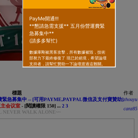
標題
作者
急募集中 -- [可用PAYME,PAYPAL微信及支付寶贊助]
zhouyu
版主会议室
- [閱讀權限
150
]
...
2
3
canz85
LL NEVER WALK ALONE~~