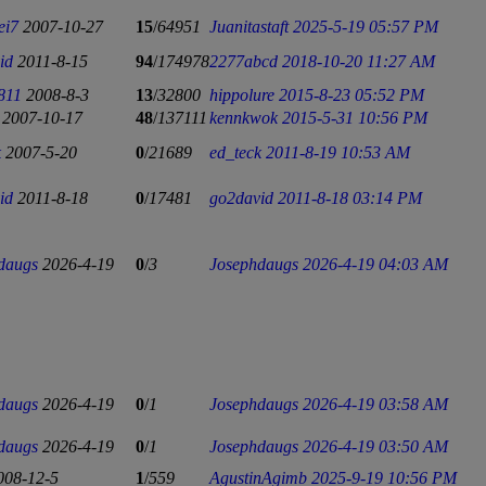
ei7
2007-10-27
15
/
64951
Juanitastaft
2025-5-19 05:57 PM
id
2011-8-15
94
/
174978
2277abcd
2018-10-20 11:27 AM
811
2008-8-3
13
/
32800
hippolure
2015-8-23 05:52 PM
2007-10-17
48
/
137111
kennkwok
2015-5-31 10:56 PM
k
2007-5-20
0
/
21689
ed_teck
2011-8-19 10:53 AM
id
2011-8-18
0
/
17481
go2david
2011-8-18 03:14 PM
daugs
2026-4-19
0
/
3
Josephdaugs
2026-4-19 04:03 AM
daugs
2026-4-19
0
/
1
Josephdaugs
2026-4-19 03:58 AM
daugs
2026-4-19
0
/
1
Josephdaugs
2026-4-19 03:50 AM
008-12-5
1
/
559
AgustinAgimb
2025-9-19 10:56 PM