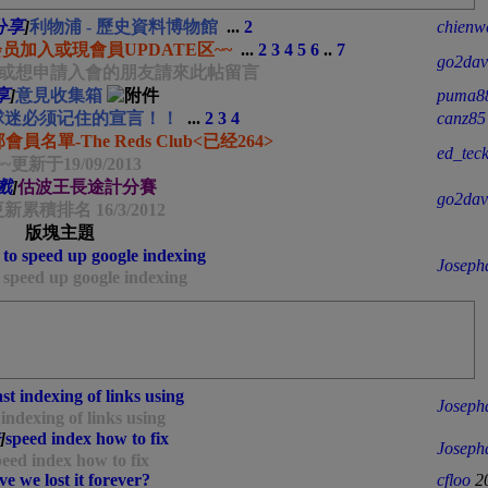
分享
]
利物浦 - 歷史資料博物館
...
2
chienw
会员加入或現會員UPDATE区~~
...
2
3
4
5
6
..
7
go2dav
員或想申請入會的朋友請來此帖留言
享
]
意見收集箱
puma8
球迷必须记住的宣言！！
...
2
3
4
canz85
名單-The Reds Club<已经264>
ed_tec
~~更新于19/09/2013
戲
]
估波王長途計分賽
go2dav
新累積排名 16/3/2012
版塊主題
to speed up google indexing
Joseph
 speed up google indexing
ast indexing of links using
Joseph
 indexing of links using
]
speed index how to fix
Joseph
eed index how to fix
e we lost it forever?
cfloo
2