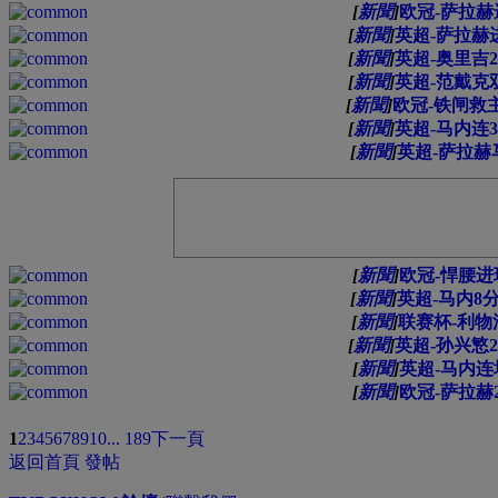
[
新聞
]
欧冠-萨拉赫
[
新聞
]
英超-萨拉赫进
[
新聞
]
英超-奥里吉2
[
新聞
]
英超-范戴克双
[
新聞
]
欧冠-铁闸救
[
新聞
]
英超-马内连3
[
新聞
]
英超-萨拉赫
[
新聞
]
欧冠-悍腰进
[
新聞
]
英超-马内8
[
新聞
]
联赛杯-利物
[
新聞
]
英超-孙兴慜2
[
新聞
]
英超-马内连
[
新聞
]
欧冠-萨拉赫
1
2
3
4
5
6
7
8
9
10
... 189
下一頁
返回首頁
發帖