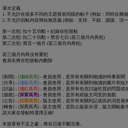
灌水定義
1. 不允許在很多不同的主題發表同樣的帖子 [例如：同時在幾個
2. 不允許回帖内容簡短無意義 [例如：支持、不錯、謝謝、頂一下
第一次犯: 扣十五功勳 + 紀錄在犯規帖
第二次犯: 扣二十功勳 + 禁言七日 (若三個月內再犯)
第三次犯: 禁言一個月 (若三個月內再犯)
若三個月內再沒有重犯
會員名將在犯規帖內刪除
[新聞] -
[淺綠高亮]
- 會員使用，是所有有關利物浦的時事新聞
[分享] -
[淺藍高亮]
- 會員使用，是所有有關利物浦的圖片和短
[討論] -
[淺紅高亮]
- 會員使用，是所有包含討論性質的問題或
[遊戲] -
[深紫高亮]
- 會員使用，是所有經版主同意的遊戲
[公告] -
[深橙高亮]
- 版主使用，是所有有關利記迷區的消息發
[轉會] -
[深黑高亮]
- 版主使用，是防止版面水浸，版主開帖集
請大家在發帖時選擇正確!
本規章有不足之處，將在日後不斷完善。