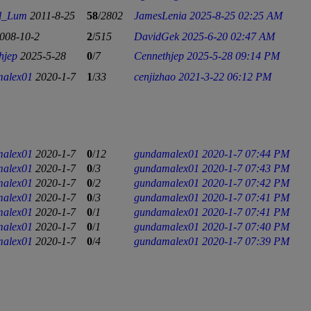
l_Lum
2011-8-25
58
/
2802
JamesLenia
2025-8-25 02:25 AM
008-10-2
2
/
515
DavidGek
2025-6-20 02:47 AM
hjep
2025-5-28
0
/
7
Cennethjep
2025-5-28 09:14 PM
alex01
2020-1-7
1
/
33
cenjizhao
2021-3-22 06:12 PM
alex01
2020-1-7
0
/
12
gundamalex01
2020-1-7 07:44 PM
alex01
2020-1-7
0
/
3
gundamalex01
2020-1-7 07:43 PM
alex01
2020-1-7
0
/
2
gundamalex01
2020-1-7 07:42 PM
alex01
2020-1-7
0
/
3
gundamalex01
2020-1-7 07:41 PM
alex01
2020-1-7
0
/
1
gundamalex01
2020-1-7 07:41 PM
alex01
2020-1-7
0
/
1
gundamalex01
2020-1-7 07:40 PM
alex01
2020-1-7
0
/
4
gundamalex01
2020-1-7 07:39 PM