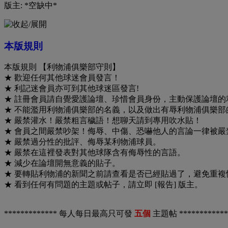
版主: *空缺中*
本版規則
本版規則 【利物浦俱樂部守則】
★ 歡迎任何其他球迷會員發言！
★ 利記迷會員亦可到其他球迷區發言!
★ 註冊會員請自覺愛護論壇、珍惜會員身份，主動保護論壇的
★ 不能濫用利物浦俱樂部的名義，以及做出有辱利物浦俱樂部
★ 嚴禁灌水！嚴禁粗言穢語！想聊天請到專用吹水貼！
★ 會員之間嚴禁吵架！侮辱、中傷、恐嚇他人的言論一律被嚴
★ 嚴禁過分性的批評、侮辱某利物浦球員。
★ 嚴禁在這裡發表對其他球隊含有侮辱性的言語。
★ 減少在論壇開無意義的貼子。
★ 要轉貼利物浦的新聞之前請查看是否已經貼過了，避免重複
★ 看到任何有問題的主題或帖子，請立即 [報告] 版主。
************* 每人每日最高只可發
五個
主題帖 ************