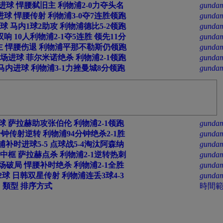
进球 悍腰弑旧主 利物浦2-0力夺头名
gundam
球 悍腰传射 利物浦3-0夺7连胜领跑
gundam
球 马内1球2助攻 利物浦德比5-2领跑
gundam
响 10人利物浦2-1夺5连胜 领先11分
gundam
主 悍腰伤退 利物浦平那不勒斯仍领跑
gundam
场进球 菲尔米诺绝杀 利物浦2-1领跑
gundam
马内进球 利物浦3-1力挫曼城8分领跑
gundam
球 萨拉赫助攻张伯伦 利物浦2-1领跑
gundam
分钟传射逆转 利物浦94分钟绝杀2-1胜
gundam
浦补时进球5-5 点球战5-4淘汰阿森纳
gundam
中框 萨拉赫点杀 利物浦2-1逆转热刺
gundam
场破局 悍腰补时绝杀 利物浦2-1全胜
gundam
2球 日韩双星传射 利物浦连丢3球4-3
gundam
類型
排序方式
時間