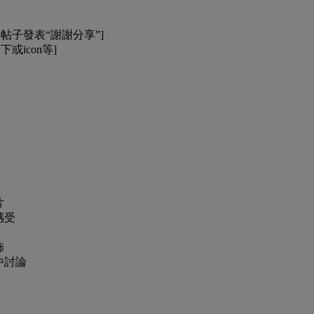
帖子發表“謝謝分享”]
或icon等]
片
感受
佈
中討論