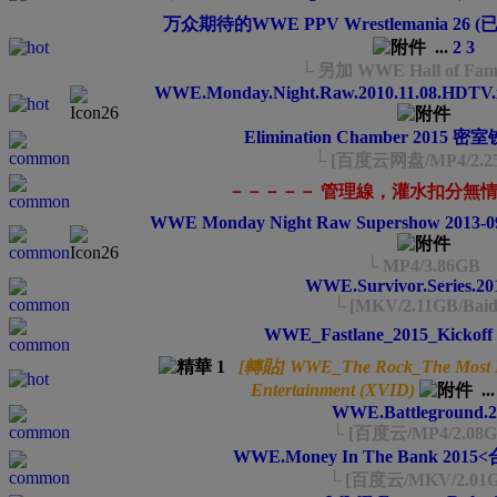
万众期待的WWE PPV Wrestlemania 
...
2
3
└ 另加 WWE Hall of Fam
WWE.Monday.Night.Raw.2010.11.08.HDTV.
Elimination Chamber 2015
└ [百度云网盘/MP4/2.2
－－－－－ 管理線，灌水扣分無情講
WWE Monday Night Raw Supershow 2013-
└ MP4/3.86GB
WWE.Survivor.Series.2
└ [MKV/2.11GB/Baid
WWE_Fastlane_2015_Kickoff
[轉貼] WWE_The Rock_The Most Ele
Entertainment (XVID)
..
WWE.Battleground.2
└ [百度云/MP4/2.08G
WWE.Money In The Bank 201
└ [百度云/MKV/2.01G