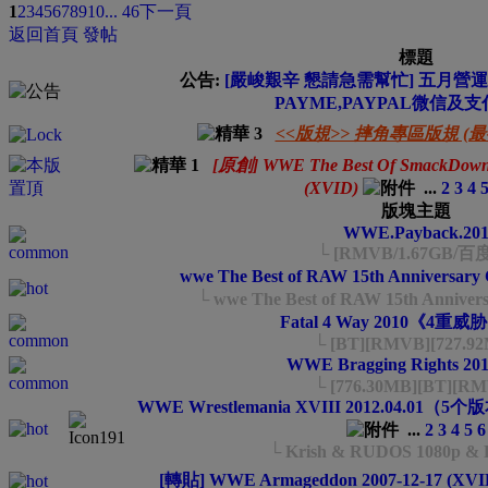
1
2
3
4
5
6
7
8
9
10
... 46
下一頁
返回首頁
發帖
標題
公告:
[嚴峻艱辛 懇請急需幫忙] 五月營運費
PAYME,PAYPAL微信及
<<版規>> 摔角專區版規 (最後更新
[原創] WWE The Best Of SmackDown 1
(XVID)
...
2
3
4
版塊主題
WWE.Payback.201
└ [RMVB/1.67GB/百
wwe The Best of RAW 15th Anniversa
└ wwe The Best of RAW 15th Anniv
Fatal 4 Way 2010《4重威
└ [BT][RMVB][727.9
WWE Bragging Rights 20
└ [776.30MB][BT][R
WWE Wrestlemania XVIII 2012.04.01（5个版
...
2
3
4
5
6
└ Krish & RUDOS 1080p &
[轉貼] WWE Armageddon 2007-12-17 (XVI