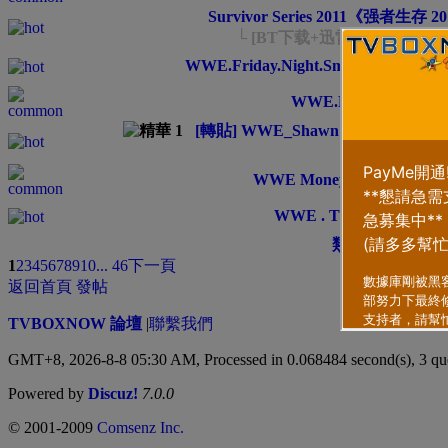
Survivor Series 2011《强者生存 2
└ [BT下载+迅雷下载][806.18M
WWE.Friday.Night.Smackdown.2012
WWE.Raw.11.26.12
[轉貼] WWE_Shawn Michaels Heartb
WWE Money in the Bank 2
WWE . T L C . 2012
類型
排序方式
1
2
3
4
5
6
7
8
9
10
... 46
下一頁
返回首頁
發帖
TVBOXNOW 論壇
|
聯繫我們
GMT+8, 2026-8-8 05:30 AM,
Processed in 0.068484 second(s), 3 qu
Powered by
Discuz!
7.0.0
© 2001-2009
Comsenz Inc.