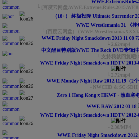
WWE.Extreme.Rules.
└ [百度云网盘.WWE.Extreme.Rules.2015.WEB-
（18+） 终极投降 Ultimate Surrender 201
WWE Wrestlemania 31 
└ [百度云网盘] （WWE.Wrestlemania.XXXI
WWE Friday Night Smackdown 2013 11 08 
└ 2.62/mp4
中文醒目特别版WWE The Rock DVD专辑[
└ 支持我就回复吧!!
WWE Friday Night Smackdown HDTV 2013-
└ 2.72/mp4
WWE Monday Night Raw 2012.11.19（
└ NWCHD & SC-SDH 
Zero 1 Hong Kong x HKWF - 熱血寒冬 3
WWE RAW 2012 03 18
WWE Friday Night Smackdown HDTV 2012-
└ 2.38/MP4
WWE Friday Night Smackdown 2012