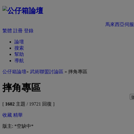
馬來西亞伺服
繁體
註冊
登錄
論壇
搜索
幫助
導航
公仔箱論壇
»
武術聯盟討論區
» 摔角專區
摔角專區
[
1602
主題 / 19721 回復 ]
收藏
精華
版主: *空缺中*