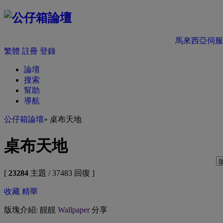
馬來西亞伺服
繁體
註冊
登錄
論壇
搜索
幫助
導航
公仔箱論壇
» 桌布天地
桌布天地
[
23284
主題 / 37483 回復 ]
收藏
精華
版塊介紹: 靚靚
Wallpaper
分享