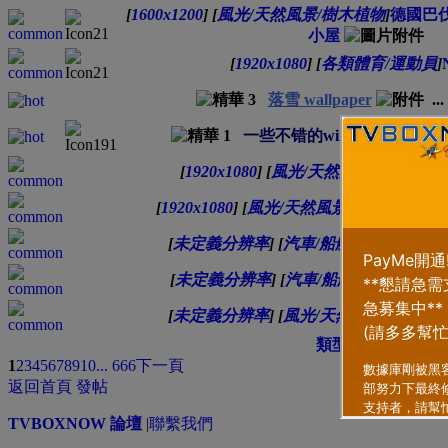
[
1600x1200
]
[
風光/天然風景/樹木植物
]
德國巴
小屋
[
1920x1080
]
[
各類體育/運動員
]
落雪 wallpaper
...
一些不错的window7桌面！
[
1920x1080
]
[
風光/天然風景/樹木植物
]
[
1920x1080
]
[
風光/天然風景/樹木植物
]
巴
[
未定義分辨率
]
[
汽車/船艦/飛機/交通
]
名
[
未定義分辨率
]
[
汽車/船艦/飛機/交通
]
名
[
未定義分辨率
]
[
風光/天然風景/樹木植
類型
排序方式
1
2
3
4
5
6
7
8
9
10
... 666
下一頁
返回首頁
發帖
TVBOXNOW 論壇
|
聯繫我們