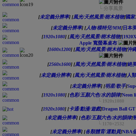
└ 分享風景
[
未定義分辨率
]
[
風光/天然風景/樹木植物
]
國家
[
未定義分辨率
]
[
人物/模特兒/MM
]
日本美
[
1920x1080
]
[
風光/天然風景/樹木植物
]
[1920X
Apple 寬螢幕桌布
[
1600x1200
]
[
風光/天然風景/樹木植物
]
沖繩
[
2560x1600
]
[
風光/天然風景/樹木植物
]
絕美
[
未定義分辨率
]
[
風光/天然風景/樹木植物
]
人類
[
未定義分辨率
]
[
明星/歌手
]
Sup
[
1920x1080
]
[
色彩/五顏六色/水的韻律
]
Neon l
└ 1920x1080
[
1920x1080
]
[
卡通/動漫/遊戲
]
Dragon Ball
[
未定義分辨率
]
[
色彩/五顏六色/水的韻律
]
└ 1170×2532
[
未定義分辨率
]
[
各類體育/運動員
]
NBA金