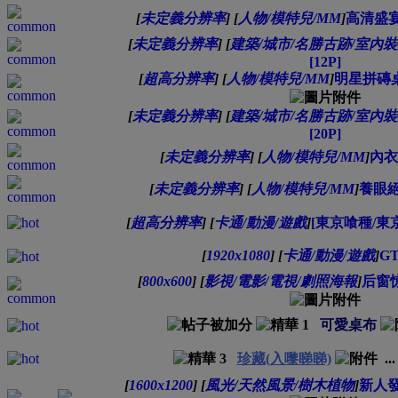
[
未定義分辨率
]
[
人物/模特兒/MM
]
高清盛宴
[
未定義分辨率
]
[
建築/城市/名勝古跡/室內
[12P]
[
超高分辨率
]
[
人物/模特兒/MM
]
明星拼磚桌
[
未定義分辨率
]
[
建築/城市/名勝古跡/室內
[20P]
[
未定義分辨率
]
[
人物/模特兒/MM
]
內衣
[
未定義分辨率
]
[
人物/模特兒/MM
]
養眼絕
[
超高分辨率
]
[
卡通/動漫/遊戲
]
[東京喰種/東京食
[
1920x1080
]
[
卡通/動漫/遊戲
]
G
[
800x600
]
[
影視/電影/電視/劇照海報
]
后窗惊魂
可愛桌布
珍藏(入嚟睇睇)
..
[
1600x1200
]
[
風光/天然風景/樹木植物
]
新人