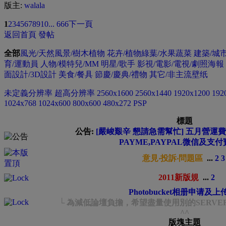
版主:
walala
1
2
3
4
5
6
7
8
9
10
... 666
下一頁
返回首頁
發帖
全部
風光/天然風景/樹木植物
花卉/植物綠葉/水果蔬菜
建築/城
育/運動員
人物/模特兒/MM
明星/歌手
影視/電影/電視/劇照海報
面設計/3D設計
美食/餐具
節慶/慶典/禮物
其它/非主流壁纸
未定義分辨率
超高分辨率
2560x1600
2560x1440
1920x1200
192
1024x768
1024x600
800x600
480x272 PSP
標題
公告:
[嚴峻艱辛 懇請急需幫忙] 五月營運費緊
PAYME,PAYPAL微信及支付
意見‧投訴‧問題區
...
2
3
2011新版規
...
2
Photobucket相册申请及
└ 為減低論壇負擔，希望盡量使用別的SERVE
^^
版塊主題