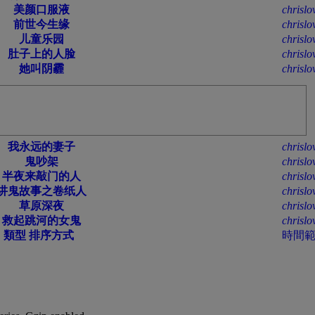
美颜口服液
chrislo
前世今生缘
chrislo
儿童乐园
chrislo
肚子上的人脸
chrislo
她叫阴霾
chrislo
我永远的妻子
chrislo
鬼吵架
chrislo
半夜来敲门的人
chrislo
讲鬼故事之卷纸人
chrislo
草原深夜
chrislo
救起跳河的女鬼
chrislo
類型
排序方式
時間