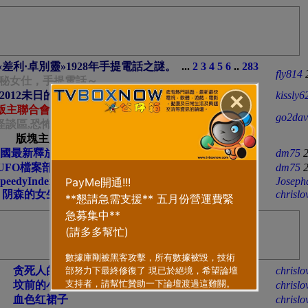
lins «差利·卓別靈»1928年手提電話之謎。
...
2
3
4
5
6
..
283
fly814
神秘女仕，手提電話～
翻2012未日的理論 (不喜勿踩 )
...
2
3
4
5
6
..
11
kissly6
✕
版主聯合會議室
- [閱讀權限
150
]
go2dav
怪談區,恐怖貼圖區, 驚嚇短片版主請進
版塊主題
國最新釋放ufo影片
dm75
FO檔案部署! 離真相不遠了!
dm75
peedyIndex google
Joseph
阴森的女生澡堂
chrislo
贪死人的财
chrislo
坟前的小草
chrislo
血色红裙子
chrislo