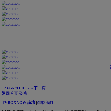
1
2
3
4
5
6
7
8
9
10
... 237
下一頁
返回首頁
發帖
TVBOXNOW 論壇
|
聯繫我們