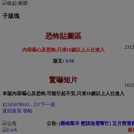
子版塊
恐怖貼圖區
2312
內容嘔心及恐怖,只准18歲以上人仕進入
版主:
3:16
驚嚇短片
1652
本版內容嘔心及恐怖,可能引起不安,只准18歲以上人仕進入
1
2
3
4
5
6
7
8
9
10
... 237
下一頁
返回首頁
發帖
公告:
[嚴峻艱辛 懇請急需幫忙] 五月營運費緊
超