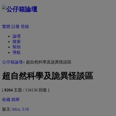
繁體
註冊
登錄
論壇
搜索
幫助
導航
公仔箱論壇
» 超自然科學及詭異怪談區
超自然科學及詭異怪談區
[
8264
主題 / 134136 回復 ]
收藏
精華
版主:
kfcu
,
3:16