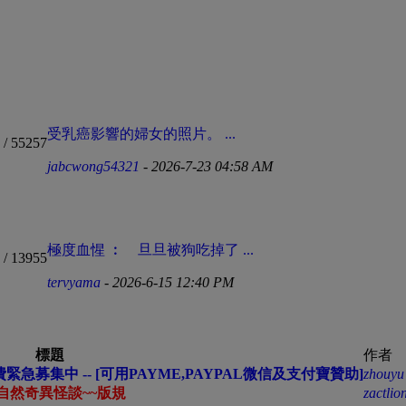
受乳癌影響的婦女的照片。 ...
/ 55257
jabcwong54321
- 2026-7-23 04:58 AM
極度血惺 ︰ 旦旦被狗吃掉了 ...
/ 13955
tervyama
- 2026-6-15 12:40 PM
標題
作者
急募集中 -- [可用PAYME,PAYPAL微信及支付寶贊助]
zhouyu
自然奇異怪談~~版規
zactli