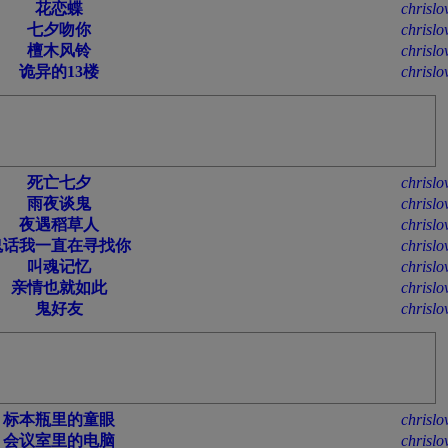
花恋蝶
chrislo
七夕吻你
chrislo
檀木风铃
chrislo
诡异的13楼
chrislo
死亡七夕
chrislo
雨夜谈鬼
chrislo
夜遇稻草人
chrislo
鬼话我一直在寻找你
chrislo
叫魂记忆
chrislo
亲情也就如此
chrislo
鬼好友
chrislo
标本瓶里的童眼
chrislo
会议室里的电脑
chrislo