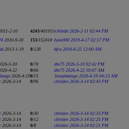
2011-2-10
4243
/
401911
ickhinfo
2026-2-11 02:44 PM
24
2010-9-18
153
/
152418
hase000
2019-4-17 02:17 PM
id
2013-1-19
8
/
128
kfcu
2016-6-25 12:00 AM
2026-5-10
0
/
70
dm75
2026-5-10 02:42 PM
2026-4-22
0
/
66
dm75
2026-4-22 10:07 AM
daugs
2026-4-19
0
/
15
Josephdaugs
2026-4-19 04:13 AM
v
2026-3-14
0
/
96
chrislov
2026-3-14 02:43 PM
v
2026-3-14
0
/
30
chrislov
2026-3-14 02:33 PM
v
2026-3-14
0
/
12
chrislov
2026-3-14 02:25 PM
v
2026-3-14
0
/
8
chrislov
2026-3-14 02:21 PM