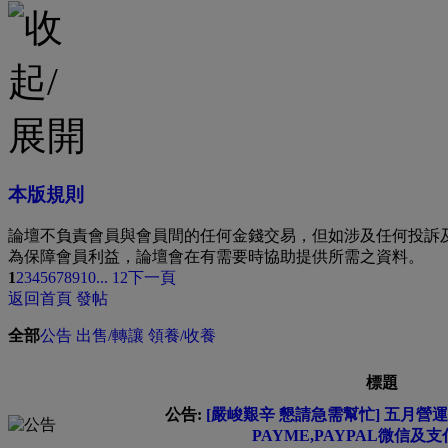
本版規則
論壇不負責會員與會員間的任何金錢交易，但如涉及任何投訴
為保障會員利益，論壇會在有需要時協助提供所需之資料。
1
2
3
4
5
6
7
8
9
10
... 12
下一頁
返回首頁
發帖
全部
公告
出售/轉讓
領養/收養
標題
公告:
[嚴峻艱辛 懇請急需幫忙] 五月營運費
PAYME,PAYPAL微信及