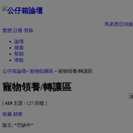
馬來西亞伺服
繁體
註冊
登錄
論壇
搜索
幫助
導航
公仔箱論壇
»
寵物貼圖區
» 寵物領養/轉讓區
寵物領養/轉讓區
[
419
主題 / 127 回復 ]
收藏
精華
版主: *空缺中*