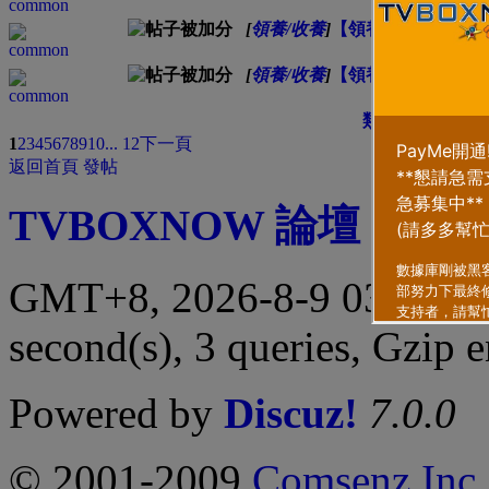
Dave
[
領養/收養
]
【領養兔消息】《愛
兔丁丁
[
領養/收養
]
【領養貓狗消息】《
毛家貓Faye
類型
排序方式
1
2
3
4
5
6
7
8
9
10
... 12
下一頁
返回首頁
發帖
TVBOXNOW 論壇
|
聯繫
GMT+8, 2026-8-9 03:27 
second(s), 3 queries, Gzip 
Powered by
Discuz!
7.0.0
© 2001-2009
Comsenz Inc.