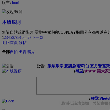
版主:
Inori
本版規則
無論自貼或從街頭,展覽中拍涉的COSPLAY貼圖分享都可以
1
2
3
4
5
6
7
8
9
10
... 27
下一頁
返回首頁
發帖
全部
自拍
出賣
轉貼
公告:
[嚴峻艱辛 懇請急需幫忙] 五月營運費緊
[
轉貼
]
★★★ 讓大家知
[
轉貼
]
Pho
└ 為減低論壇負擔，希望盡量使用