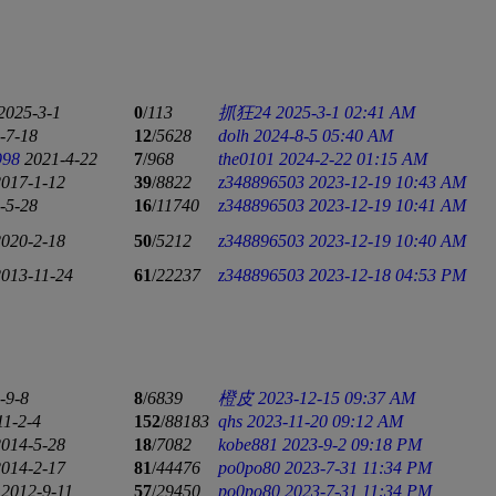
2025-3-1
0
/
113
抓狂24
2025-3-1 02:41 AM
-7-18
12
/
5628
dolh
2024-8-5 05:40 AM
998
2021-4-22
7
/
968
the0101
2024-2-22 01:15 AM
2017-1-12
39
/
8822
z348896503
2023-12-19 10:43 AM
-5-28
16
/
11740
z348896503
2023-12-19 10:41 AM
2020-2-18
50
/
5212
z348896503
2023-12-19 10:40 AM
2013-11-24
61
/
22237
z348896503
2023-12-18 04:53 PM
-9-8
8
/
6839
橙皮
2023-12-15 09:37 AM
11-2-4
152
/
88183
qhs
2023-11-20 09:12 AM
2014-5-28
18
/
7082
kobe881
2023-9-2 09:18 PM
2014-2-17
81
/
44476
po0po80
2023-7-31 11:34 PM
2012-9-11
57
/
29450
po0po80
2023-7-31 11:34 PM