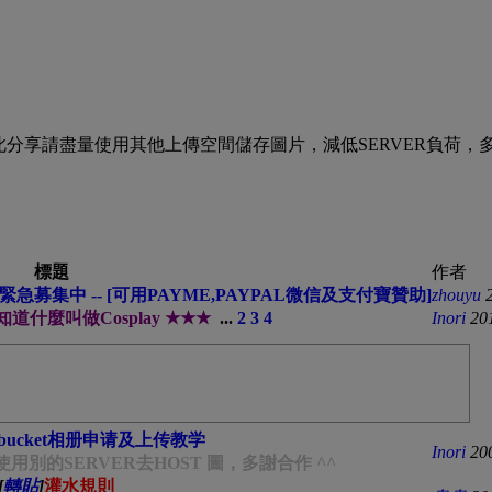
在此分享請盡量使用其他上傳空間儲存圖片，減低SERVER負荷，
標題
作者
急募集中 -- [可用PAYME,PAYPAL微信及支付寶贊助]
zhouyu
道什麼叫做Cosplay ★★★
...
2
3
4
Inori
20
tobucket相册申请及上传教学
Inori
20
別的SERVER去HOST 圖，多謝合作 ^^
[
轉貼
]
灌水規則