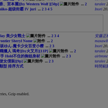
[by Western Wolf ][50p]
...
2
taralee
iko-超级街霸 IV juri
...
2
3
4
5
Inori
20
play 美少女戰士
...
2
3
4
安藤正
ontier Sheryl Nome
...
2
maxawll
香坂ゆん-魔卡少女百变小樱
...
2
3
Inori
20
職獵人 瑪奇][by火艾月][11P]
...
2
taralee
猎手 Hold不住的御姐身材
...
2
3
airbron
使女僕裝][9p]
...
2
3
taralee
類型
排序方式
時間範
eries, Gzip enabled
.