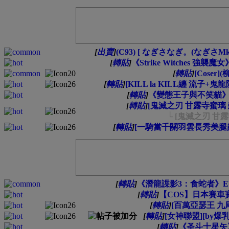
[
出賣
]
(C93) [ なぎさなぎ。(なぎさMk
[
轉貼
]
《Strike Witches 強
[
轉貼
]
[Coser]
[
轉貼
]
[KILL la KILL纏 流子+鬼
[
轉貼
]
《變態王子與不笑貓》筒隱
[
轉貼
]
[鬼滅之刃 甘露寺蜜璃 戀柱 ]
└ [鬼滅之刃 甘露寺蜜璃
[
轉貼
]
[一騎當千關羽雲長秀美腿露半
[
轉貼
]
《潛龍諜影3：食蛇者》EVA 冷
[
轉貼
]
【COS】日本賽車
[
轉貼
]
[百萬亞瑟王 九尾狐
[
轉貼
]
[女神聯盟][by爆
[
轉貼
]
《圣斗士星矢