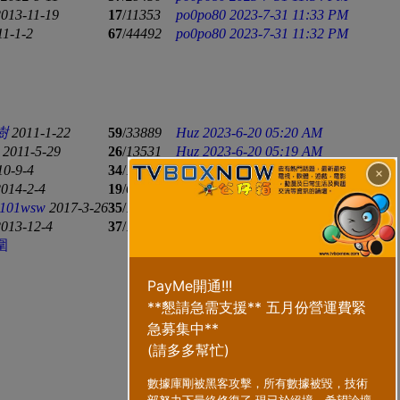
2013-11-19
17
/
11353
po0po80
2023-7-31 11:33 PM
11-1-2
67
/
44492
po0po80
2023-7-31 11:32 PM
樹
2011-1-22
59
/
33889
Huz
2023-6-20 05:20 AM
2011-5-29
26
/
13531
Huz
2023-6-20 05:19 AM
10-9-4
34
/
18616
Huz
2023-6-20 05:14 AM
×
2014-2-4
19
/
6543
Huz
2023-6-9 02:34 AM
e101wsw
2017-3-26
35
/
10941
wh254
2023-6-6 12:21 AM
2013-12-4
37
/
11262
wh254
2023-6-6 12:21 AM
圍