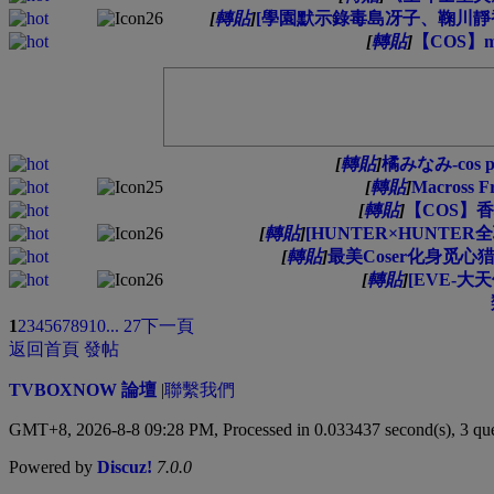
[
轉貼
]
[學園默示錄毒島冴子、鞠川靜香、宮本麗]
[
轉貼
]
【COS】mi
[
轉貼
]
橘みなみ-cos 
[
轉貼
]
Macross Fr
[
轉貼
]
【COS】
[
轉貼
]
[HUNTER×HUNTER全
[
轉貼
]
最美Coser化身觅心
[
轉貼
]
[EVE-大天
1
2
3
4
5
6
7
8
9
10
... 27
下一頁
返回首頁
發帖
TVBOXNOW 論壇
|
聯繫我們
GMT+8, 2026-8-8 09:28 PM,
Processed in 0.033437 second(s), 3 qu
Powered by
Discuz!
7.0.0