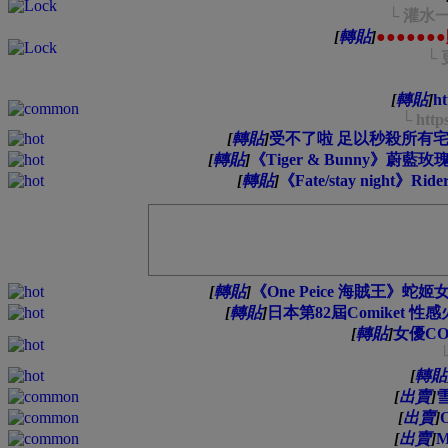
└ 灌水一
[
轉貼
]
●●●●●●
└ 
[
轉貼
]
ht
└ http
[
轉貼
]
受不了啦 足以秒殺所有宅男
[
轉貼
]
《Tiger & Bunny》蔚藍玫瑰 
[
轉貼
]
《Fate/stay night》Ri
[
轉貼
]
《One Peice 海賊王》蛇姬女
[
轉貼
]
日本第82屆Comiket 性感
[
轉貼
]
女優CO
[
轉貼
[
出賣
]
雪
[
出賣
]
O
[
出賣
]
M