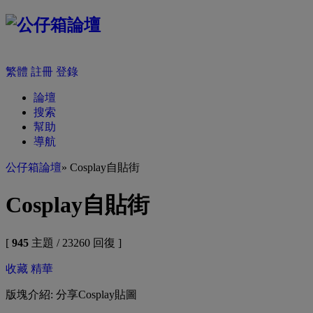
繁體
註冊
登錄
論壇
搜索
幫助
導航
公仔箱論壇
» Cosplay自貼街
Cosplay自貼街
[
945
主題 / 23260 回復 ]
收藏
精華
版塊介紹: 分享Cosplay貼圖