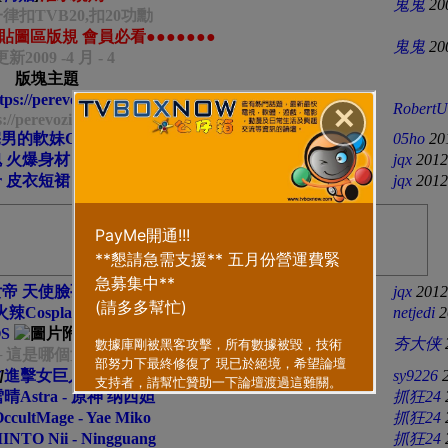
鬼鬼
20
律扣TVB20,扣20功勳
●貼圖區版規 會員必看●●●●●●●
鬼鬼
20
更新2009 -4 月 - 4
版塊主題
tps://perevozimgruz.by/
RobertU
✕
s://perevozimgruz.by/
的軟妹COSPLAY精選[29P]
...
2
3
4
5
6
..
13
05ho
20
火爆身材 六人扮演 (by Eki, Tasha等)[33P]
...
2
3
jqx
2012
der 皮衣短裙 豔麗從者 (by Makiron)[61P]
...
2
3
jqx
2012
帝 天使臉孔 魔鬼身材 (by 林采緹)[86P]
...
2
3
4
5
jqx
2012
火辣Cosplay大彙整
...
2
3
4
5
6
..
13
netjedi
2
S
...
2
3
4
5
6
..
8
夯大侠
└ 這是哪個女優
]
進擊女巨人
...
2
3
4
sy9226
晴Astra - 原神 纳西妲
抓狂24
ccultMage - Yae Miko
抓狂24
INTO Nii - Ningguang
抓狂24