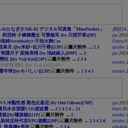
-02)] なぎさMK-02 デジタル写真集「MindSeeker」
抓狂24
襲魔女》莉涅特 小褲褲魔女 可愛貓耳 (by 川澄芹香)[8P]
jqx
2012
(柳侑綺Sevenbaby)~不知火舞Cos
Fanny1
龍院皋月 ][by米砂+佐川千尋][13P]
...
2
3
taralee
月子 面無表情 (by 浅絵綾人)[99P]
...
2
jqx
2013
[by Yuji Koi][24P]
...
2
3
4
taralee
 戀柱 ][by Yuji Koi][24P]
球][byキバしい][23P]
...
2
3
4
5
taralee
豔性感 黑色比基尼 (by Omi Gibson)[76P]
jqx
2012
寶貝水谷望愛COS凌波麗
...
2
3
4
5
6
..
11
Inori
20
][by螺旋貓][21P]
...
2
taralee
乳裝林志玲代言RPG遊戲][20P]
...
2
3
4
5
6
taralee
》雅典娜♥李玲
...
2
3
4
edwinvk