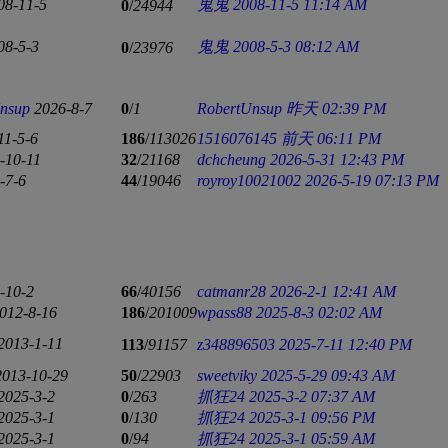
08-11-5
鬼鬼
2008-11-5 11:14 AM
0
/
24944
08-5-3
鬼鬼
2008-5-3 08:12 AM
0
/
23976
nsup
2026-8-7
0
/
1
RobertUnsup
昨天 02:39 PM
11-5-6
186
/
113026
1516076145
前天 06:11 PM
-10-11
32
/
21168
dchcheung
2026-5-31 12:43 PM
-7-6
44
/
19046
royroy10021002
2026-5-19 07:13 PM
-10-2
66
/
40156
catmanr28
2026-2-1 12:41 AM
012-8-16
186
/
201009
wpass88
2025-8-3 02:02 AM
2013-1-11
113
/
91157
z348896503
2025-7-11 12:40 PM
2013-10-29
50
/
22903
sweetviky
2025-5-29 09:43 AM
2025-3-2
0
/
263
抓狂24
2025-3-2 07:37 AM
2025-3-1
0
/
130
抓狂24
2025-3-1 09:56 PM
2025-3-1
0
/
94
抓狂24
2025-3-1 05:59 AM