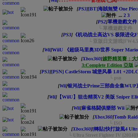
[
Wii
]
↓↓↓↓========管理线-已閱========
[
PS3
]
[BT]海賊無雙 One Piece 
...
2
3
[
PS2
]
單機遊戲文件
└ 單機遊戲文件
[
PS3
]
《机动战士高达VS 极限进化F
└ 亚版日文游戏[FW4.5
[
Wii
]
WiiU 《超级马里奥3D世界 Super Mario
[
Xbox360
]
越野精英賽：大地
3:Complete Edition 亞版
[
PS3
]
[PSN] CastleStorm 城堡风暴 1.01 +2
└ psn
[
Wii
]
银河战士Prime三部曲全集WU
[
Wii
]
【WiiU】狙击精英V2 美版 Sniper Elite
[
Wii
]
麻雀格闘俱樂部 Wii
[
Xbox360
]
Tomb Raid
└ ISO
[
Xbox360
]
[轉貼]快打旋風4 Ultra S
└ Ultra Street Fighter IV [2014]