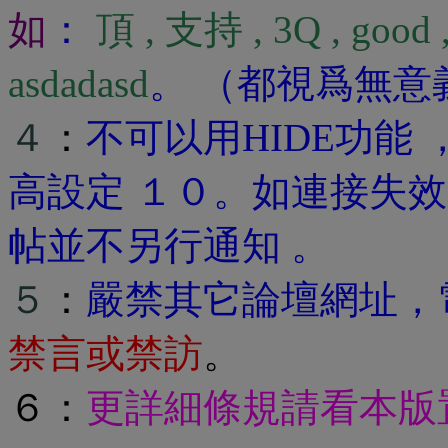
如
：
頂 , 支持 , 3Q , good , 
asdadasd
。 （都視爲無
４
：
不可以用HIDE功能
高設定 １０。如連接失效
帖並不另行通知 。
５
：
嚴禁其它論壇網址，
禁言或禁訪
。
６：
更詳細條規請看本版