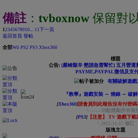
備註
：
tvboxnow
保留對
1
2
3
4
5
6
7
8
9
10
... 11
下一頁
返回首頁
發帖
全部
Wii
PS2
PS3
Xbox360
標題
公告:
[嚴峻艱辛 懇請急需幫忙] 五月營運費
PAYME,PAYPAL微信及支
有關破解遊戲
『教學』遊戲安裝 ～ 燒錄 ～ 破
[
Xbox360
]
請會員到此報告沒有付密碼
└ -------功動獎勵所有
[
PS3
]
【注意】 TV 遊戲下
└ 2012-11-17 修訂
版塊主題