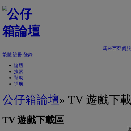
馬來西亞伺服
繁體
註冊
登錄
論壇
搜索
幫助
導航
公仔箱論壇
» TV 遊戲下
TV 遊戲下載區