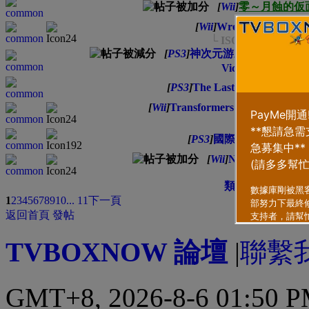
[
Wii
]
零～月蝕的仮
[
Wii
]
Wreck-It Ralph
└ ISO + Cheat Code
[
PS3
]
神次元游戏：海王星V (Hyper
Victory)
[
PS3
]
The Last of Us 中英vers
[
Wii
]
Transformers Prime The Ga
└ WII
[
PS3
]
國際足盟大賽 14 FIF
[
Wii
]
Nickelodeon Dan
└ ISO
類型
排序方式
1
2
3
4
5
6
7
8
9
10
... 11
下一頁
返回首頁
發帖
TVBOXNOW 論壇
|
聯繫
GMT+8, 2026-8-6 01:50 