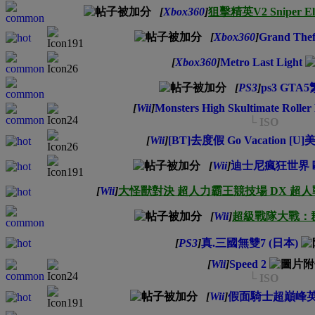
[
Xbox360
]
狙擊精英V2 Sniper Eli
[
Xbox360
]
Grand Thef
[
Xbox360
]
Metro Last Light
[
PS3
]
ps3 GTA
[
Wii
]
Monsters High Skultimate Roller
└ ISO
[
Wii
]
[BT]去度假 Go Vacation [U]
[
Wii
]
迪士尼瘋狂世界 
[
Wii
]
大怪獸對決 超人力霸王競技場 DX 超人
[
Wii
]
超級戰隊大戰：
[
PS3
]
真.三國無雙7 (日本)
[
Wii
]
Speed 2
└ ISO
[
Wii
]
假面騎士超巔峰