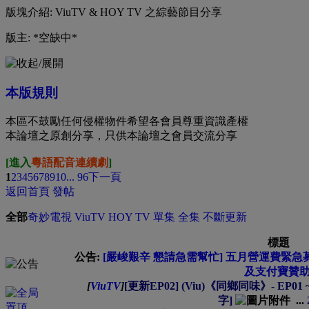
版塊介紹: ViuTV & HOY TV 之綜藝節目分享
版主: *空缺中*
本版規則
本區不鼓勵任何侵權物件希望各會員尊重資識產權
本論壇之原創分享，只供本論壇之會員交流分享
[進入
粵語配音連續劇
]
1
2
3
4
5
6
7
8
9
10
... 96
下一頁
返回首頁
發帖
全部
奇妙電視
ViuTV
HOY TV
單集
全集
不斷更新
標題
公告:
[嚴峻艱辛 懇請急需幫忙] 五月營運費緊急募集中
及支付寶贊助
[
ViuTV
]
[更新EP02] (Viu)《同鄉同味》- EP01 ~0
字]
...