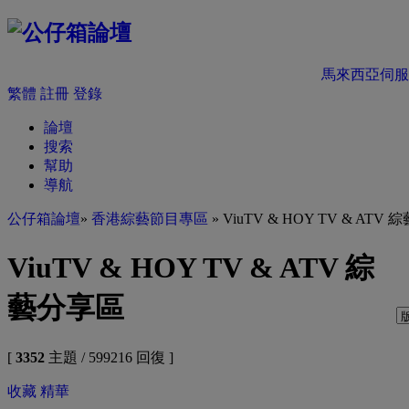
馬來西亞伺服
繁體
註冊
登錄
論壇
搜索
幫助
導航
公仔箱論壇
»
香港綜藝節目專區
» ViuTV & HOY TV & ATV
ViuTV & HOY TV & ATV 綜
藝分享區
[
3352
主題 / 599216 回復 ]
收藏
精華