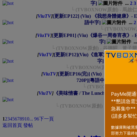
字]
...
2
3
└ (TVBOXNOW原創) - 
[
ViuTV
]
[更新EP122] (Viu) 《我想身體健康》- EP01
語中字]
...
2
└ (TVBOXNO
[
ViuTV
]
[更新EP01] (Viu)《爆谷一周春宵夜》- EP01
字]
..
└ (TVBOXNOW原創) - 谷德昭、
[
ViuTV
]
[更新EP12](Viu)《進軍決賽周》- EP01~12
字]
...
└ (TVBOXNOW原創) - Hailey (
[
ViuTV
]
[更新EP16(完)] (Viu) 《一路向西伯利亞》-
720P][粵語中字]
└ (TVBOXNOW原創) 
[
ViuTV
]
《美味情書 / The Lunchbox》 2013 [2
...
└ (TVBOXNOW原創) - 伊凡·卡漢
類型
排序方
1
2
3
4
5
6
7
8
9
10
... 96
下一頁
返回首頁
發帖