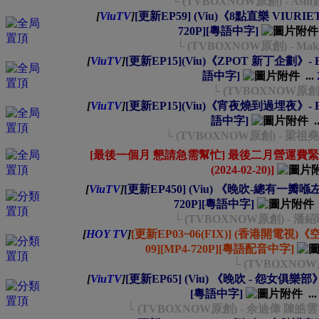
└ (TVBOXNOW原創) - Ash
[
ViuTV
]
[更新EP59] (Viu)《8點直樂 VIURIETY》
720P][粵語中字]
└ (TVBOXNOW原創) - Mak
[
ViuTV
]
[更新EP15](Viu)《ZPOT 新丁企劃》- EP01
語中字]
...
└ (TVBOXNOW原創)
[
ViuTV
]
[更新EP15](Viu)《宵夜燒到過埋夜》- EP01~
語中字]
.
└ (TVBOXNOW原創) - 
[最後一個月 懇請急需幫忙] 最後二月營運費緊
(2024-02-20)]
[
ViuTV
]
[更新EP450] (Viu) 《晚吹-總有一瓣喺左近》 
720P][粵語中字]
└ (TVBOXNOW原創) - 
[
HOY TV
]
[更新EP03~06(FIX)] (香港開電視)《空間
09][MP4-720P][粵語配音中字]
└ (TVBOXNO
[
ViuTV
]
[更新EP65] (Viu) 《晚吹 - 怨女俱樂部》- E
[粵語中字]
..
└ (TVBOXNOW原創) - 余迪偉 陳皓雲 (