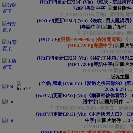
[
ViuTV
]
[更新EP334] (Viu) 《晚吹 - 空肚講宵夜》-
720P][粵語中字]
└ (TVBOXNOW原創) - 梁祖堯 陳俞
[
ViuTV
]
[更新EP42] (Viu)《晚吹 - 男人亂講嘢》- EP
[粵語中字]
..
└ (TVBOXNOW原創) - 灘
[
HOY TV
]
[更新EP990~995] (香港開電視) 《一線搜
[MP4-720P][粵語中字]
└ (TVBOXNO
[
ViuTV
]
[更新EP25] (Viu)《拜託了冰箱 / 냉장고를 
[MP4-720P][粵語中字]
└ (TVBOXNOW原創) 
版塊主題
[
全集
]
[韓劇] (ViuTV)《愛過之後來臨的》[第1-
[2026-6-27]
...
[
ViuTV
]
[更新EP57] (Viu)《細事都被你看透》- EP07
語中字]
...
2
└ (TVBOXNOW原創) - 陳安立、
[
ViuTV
]
[更新EP13] (Viu)《本周快閃人口》- EP01~
中字]
...
2
└ (TVBOXNOW原創) - 陳俞
[
HOY TV
]
[更新EP47] (香港開電視)《空間改造王202