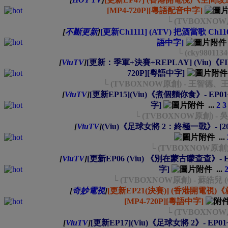
[MP4-720P][粵語配音中字]
└ (TVBOXNO
[
不斷更新
]
[更新Ch1111] (ATV) 把酒當歌 Ch1100
語中字]
└ (cky9801134
[
ViuTV
]
[更新：季軍+決賽+REPLAY] (Viu)《FIFA
720P][粵語中字]
└ (TVBOXNOW原創) - 王智德、王家
[
ViuTV
]
[更新EP15](Viu)《煮個麵你食》- EP01~15
字]
...
2
3
└ (TVBOXNOW原創) 
[
ViuTV
]
(Viu)《足球女將 2：終極一戰》- [2026
...
└ (TVBOXNOW原創) -
[
ViuTV
]
[更新EP06 (Viu) 《別在蒙古矇查查》- EP06
字]
...
└ (TVBOXNOW原創) - 蘇皓兒 (Ch
[
奇妙電視
]
[更新EP21(決賽)] (香港開電視)《就是青
[MP4-720P][粵語中字]
└ (TVBOXNO
[
ViuTV
]
[更新EP17](Viu)《足球女將 2》- EP01~1