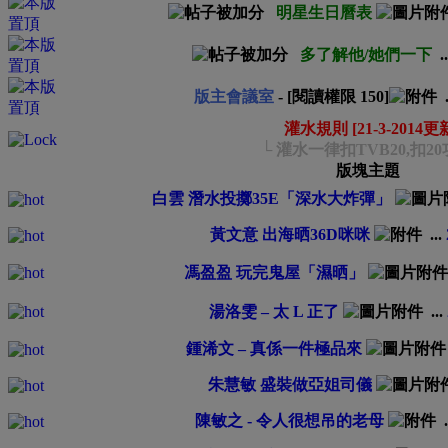
明星生日曆表
多了解他/她們一下
.
版主會議室
- [閱讀權限
150
]
.
灌水規則 [21-3-2014更
└ 灌水一律扣TVB20,扣2
版塊主題
白雲 潛水投擲35E「深水大炸彈」
黃文意 出海晒36D咪咪
...
馮盈盈 玩完鬼屋「濕晒」
湯洛雯 – 太 L 正了
...
鍾浠文 – 真係一件極品來
朱慧敏 盛裝做亞姐司儀
陳敏之 - 令人很想吊的老母
.