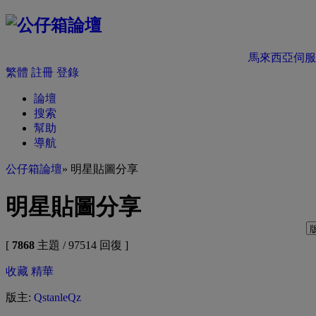
馬來西亞伺服
繁體
註冊
登錄
論壇
搜索
幫助
導航
公仔箱論壇
» 明星貼圖分享
明星貼圖分享
[
7868
主題 / 97514 回復 ]
收藏
精華
版主:
QstanleQz