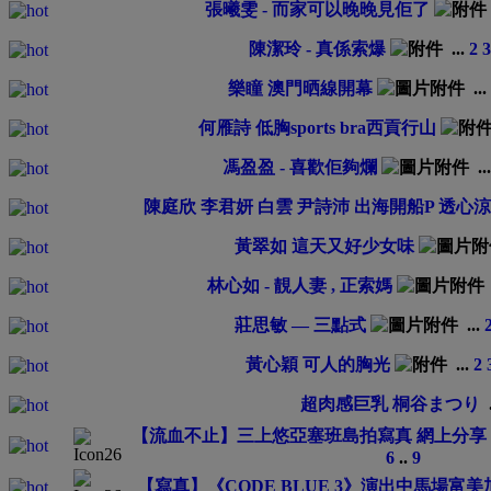
張曦雯 - 而家可以晚晚見佢了
陳潔玲 - 真係索爆
...
2
3
樂瞳 澳門晒線開幕
...
何雁詩 低胸sports bra西貢行山
馮盈盈 - 喜歡佢夠爛
..
陳庭欣 李君妍 白雲 尹詩沛 出海開船P 透心涼
黃翠如 這天又好少女味
林心如 - 靚人妻 , 正索媽
莊思敏 — 三點式
...
黃心穎 可人的胸光
...
2
超肉感巨乳 桐谷まつり
【流血不止】三上悠亞塞班島拍寫真 網上分享
6
..
9
【寫真】《CODE BLUE 3》演出中馬場富美加