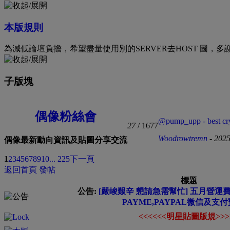
本版規則
為減低論壇負擔，希望盡量使用別的SERVER去HOST 圖，多
子版塊
偶像粉絲會
@pump_upp - best cry
27
/ 1677
Woodrowtremn
- 2025
偶像最新動向資訊及貼圖分享交流
1
2
3
4
5
6
7
8
9
10
... 225
下一頁
返回首頁
發帖
標題
公告:
[嚴峻艱辛 懇請急需幫忙] 五月營運費緊
PAYME,PAYPAL微信及支付
<<<<<<明星貼圖版規>>>