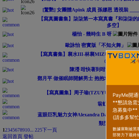
[驚艷] 女團體Apink 成員 孫娜恩 透視裝 ______
【寫真圖書集】柒柒第一本寫真書『和柒柒的約
多空】
楊怡 - 幾時生 B 呀
歐詠怡 密實版「不知火舞」
【寫真書集】襄水III-林襄MIZUKI數位寫真集(
@多空】
陳瀅 咁快著到咁凍
鄧月平 做催眠師開解男士 抱抱求助者更勝千言
10
【寫真圖集】周子瑜(TZUYU) - Yes I a
翁虹
蓝眼巨乳魅力女神Alexandra Daddario亚历
類型
排序方式
1
2
3
4
5
6
7
8
9
10
... 225
下一頁
返回首頁
發帖