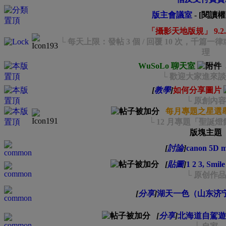
版主會議室
- [閱讀
「攝影天地版規」 9.2.
└ 每天上限：發帖 3 個 / 回覆 10 次，千
理
WuSoLo 聊天室
└ 歡迎大家進來
[
教學
]
如何分享圖片
└ 原創內容
每月專題之星選
└ 12 月專題「聖誕
版塊主題
[
討論
]
canon 5D m
[
貼圖
]
1 2 3, Smil
└ 原创作品
[
分享
]
湖天一色（山东济
[
分享
]
北海道自駕遊｜