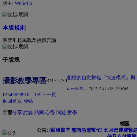
版主:
WuSoLo
本版規則
嚴禁引起罵戰及挑釁言論
子版塊
相機的自動對焦「快速模式」與「 
攝影教學專區
311
/ 2739
hase000
- 2024-4-11 02:19 PM
1
2
3
4
5
6
7
8
9
10
... 159
下一頁
返回首頁
發帖
全部
分享
討論
貼圖
心得
問題
教學
標題
公告:
[嚴峻艱辛 懇請急需幫忙] 五月營運費緊急募集
信及支付寶贊