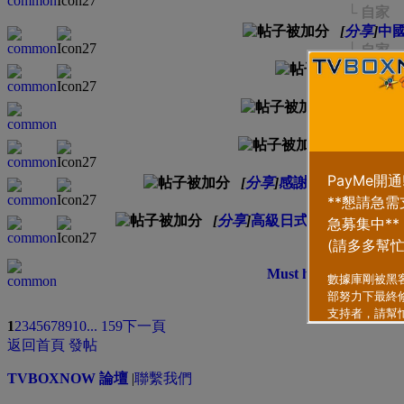
└ 自家
[
分享
]
中
└ 自家
[
分
└ 自家
[
分享
]
Fami
└ 自家
[
分享
]
✨栗
└ 自家
[
分享
]
感謝嘉禾院線 • 嘉
└ 自家
[
分享
]
高級日式燒肉✨名物！
└ 自家
Must have lenses for
類型
排序方
1
2
3
4
5
6
7
8
9
10
... 159
下一頁
返回首頁
發帖
TVBOXNOW 論壇
|
聯繫我們