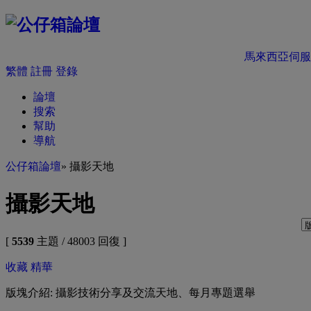
馬來西亞伺服
繁體
註冊
登錄
論壇
搜索
幫助
導航
公仔箱論壇
» 攝影天地
攝影天地
[
5539
主題 / 48003 回復 ]
收藏
精華
版塊介紹: 攝影技術分享及交流天地、每月專題選舉