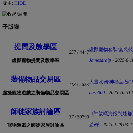
版主:
HIDE
子版塊
提問及教學區
虛擬寵物套裝/套裝技能
257
/ 4447
Jamesdraip
- 2025-8-1
虛擬寵物提問及教學區
裝備物品交易區
大量收购:神秘宝石(190
113
/ 2623
hase000
- 2025-10-31
虛擬寵物遊戲之裝備物品交易區
師徒家族討論區
《神韵嘅海报到处都系
37
/ 50790
企喺
- 2025-9-28 03:
寵物遊戲之師徒家族討論區