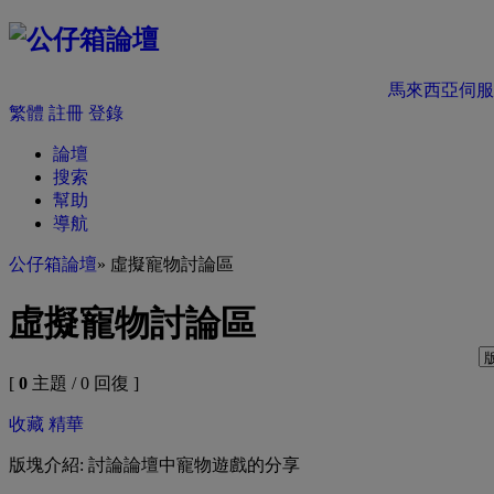
馬來西亞伺服
繁體
註冊
登錄
論壇
搜索
幫助
導航
公仔箱論壇
» 虛擬寵物討論區
虛擬寵物討論區
[
0
主題 / 0 回復 ]
收藏
精華
版塊介紹: 討論論壇中寵物遊戲的分享