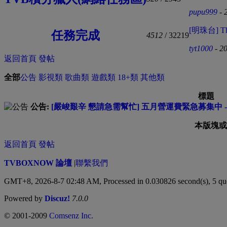
pupu999
- 
[明珠台] The
任務完成
4512
/ 32219
tyt1000
- 2
返回首頁
發帖
全部
公告
影視類
歌曲類
遊戲類
18+類
其他類
標題
公告:
[嚴峻艱辛 懇請急需幫忙] 五月營運費緊急募集中 --
本版塊或
返回首頁
發帖
TVBOXNOW 論壇
|
聯繫我們
GMT+8, 2026-8-7 02:48 AM,
Processed in 0.030826 second(s), 5 qu
Powered by
Discuz!
7.0.0
© 2001-2009
Comsenz Inc.