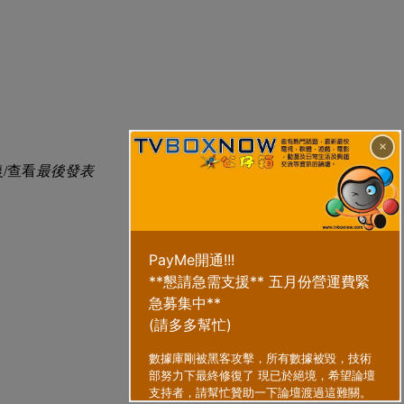
×
/查看
最後發表