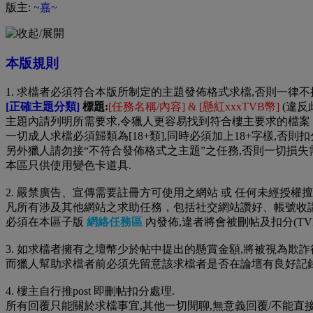
版主:
~嘉~
本版規則
1. 求檔者必須符合本版所制定的主題發佈格式求檔,否則一律
[正確主題分類]
標題:
[任務名稱/內容] & [懸紅xxxTVB幣]
(違反
主題內請列明所需要求,令獵人更容易找到符合樓主要求的檔案
一切成人求檔必須歸類為[18+類],同時必須加上18+字樣,否
另外獵人請勿接“不符合發佈格式之主題”之任務,否則一切損失
本區只供使用變色卡道具.
2. 嚴禁廣告、宣傳需要註冊方可使用之網站 或 任何未經授權
凡所有涉及其他網站之求助任務，包括社交網站讚好、帳號收講、
必須在本區子版
網絡任務區
內發佈,違者將會被刪帖及扣分(TVB -1
3. 如求檔者擁有之壇幣少於帖中提出的懸賞金額,將被視為欺詐
而獵人幫助求檔者前必須先留意該求檔者是否在論壇有良好記錄
4. 樓主自行推post 即刪帖扣分處理.
所有回覆只能關於求檔事宜,其他一切閒聊,無意義回覆/不能直接幫助