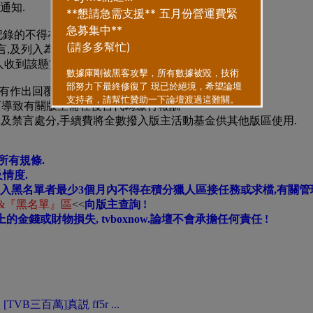
通知.
轉帳記錄的不得在標題加上已完成字樣,
言,及列入為黑名單.
人收到該懸賞.
有作出回覆/解釋,
,而導致有關版主需在後台代為繳付報酬
單及禁言處分,手續費將全數撥入版主活動基金供其他版區使用.
所有規條.
情度.
例入黑名單者最少3個月內不得在積分獵人區接任務或求檔,有關管
&『黑名單』區
<<
向版主查詢 !
錢或財物損失, tvboxnow.論壇不會承擔任何責任 !
VB三百萬]真説 ff5r ...