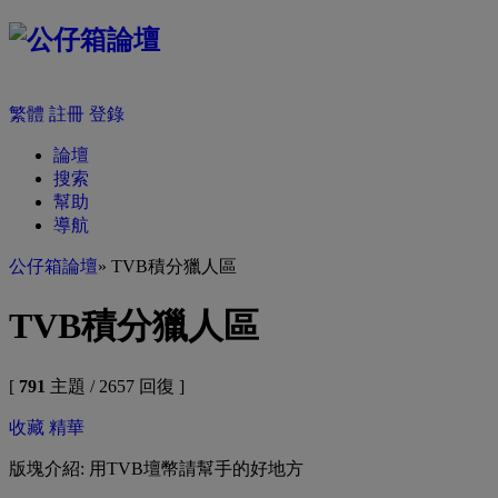
繁體
註冊
登錄
論壇
搜索
幫助
導航
公仔箱論壇
» TVB積分獵人區
TVB積分獵人區
[
791
主題 / 2657 回復 ]
收藏
精華
版塊介紹: 用TVB壇幣請幫手的好地方