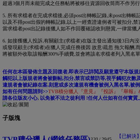
超過3個月而未能完成之任務帖將被移往資源回收筒而不作另行
5. 所有求檔者在完成求檔後,必須post出轉帳記錄,未post出
以及不得post出假的轉帳記錄,以上一經查證違例者可被扣分,禁
當求檔者post出記錄後獵人如不作回覆確認收到懸賞,一律當獵
6. 如接獲獵人投訴,有關顧主(求檔者)在版主發出通知後3日內没
或發現顧主(求檔者)在獵人完成任務後因 故意/疏忽 拖欠報酬
將被額外收取該報酬300%手續費,並會將該名求檔者列入黑名
任何在本區發佈主題及回復者,即表示已詳閲及願意遵守本版規
觸犯以上版規者將會被刪帖,扣分,禁言或禁訪等,視乎觸犯次數及
違規者會被紀錄在案.刻意或多次違規有機會被例入黑名單,被
如有任何問題請到>>
TVB積分獵人『意見』『投訴』『舉報』
請各位版友小心, 以免被不法之徒利用 !任何人仕如有任何實質上的金
子版塊
【已解決】[T
TVB積分獵人(網絡任務區)
320
/ 2945