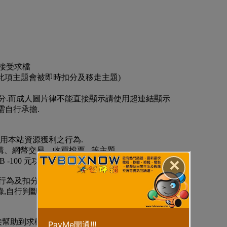
不接受求檔
此項主題會被即時扣分及移走主題)
則扣分.而成人圖片律不能直接顯示請使用超連結顯示
需自行承擔.
擅用本站資源獲利之行為.
網幣交易、收買投票...等主題,
00 元功勳 -100 點)
✕
行為及扣分處理.
,自行判斷是否幫助樓主.
到求檔者,一律扣分100及$TVB100.