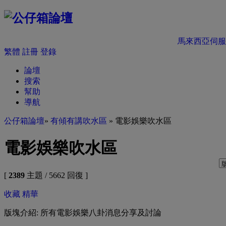
馬來西亞伺服
繁體
註冊
登錄
論壇
搜索
幫助
導航
公仔箱論壇
»
有傾有講吹水區
» 電影娛樂吹水區
電影娛樂吹水區
[
2389
主題 / 5662 回復 ]
收藏
精華
版塊介紹: 所有電影娛樂八卦消息分享及討論