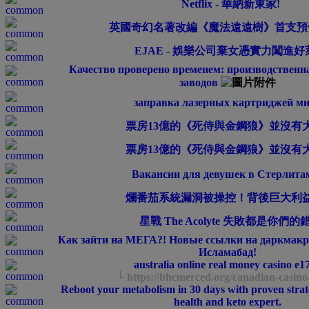
Netflix - 華納新東家!
英國奇幻名著改編《魔法遠遠樹》首支預
EJAE - 娛樂公司棄女憑實力闖進好
Качество проверено временем: производственн
заводов
заправка лазерных картриджей м
票房13億的《死侍與金鋼狼》並沒有
票房13億的《死侍與金鋼狼》並沒有
Вакансии для девушек в Стерлита
爛番茄系統漏洞被操控！背後巨大利
星戰 The Acolyte 失敗都是你們的
Как зайти на МЕГА?! Новые ссылки на даркмакре
Исламабад!
australia online real money casino e1
└ https://bhcmerced.org/canadian-casino
Reboot your metabolism in 30 days with proven strat
health and keto expert.