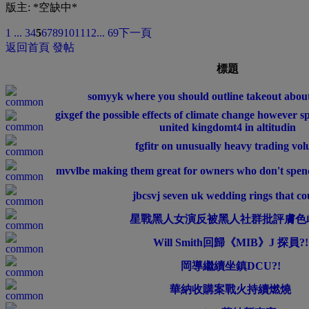
版主: *空缺中*
1 ...
3
4
5
6
7
8
9
10
11
12
... 69
下一頁
返回首頁
發帖
標題
somyyk where you should outline takeout abou
gixgef the possible effects of climate change however s
united kingdomt4 in altitudin
fgfitr on unusually heavy trading vo
mvvlbe making them great for owners who don't spen
jbcsvj seven uk wedding rings that c
星戰黑人女演反被黑人社群批評膚色
Will Smith回歸《MIB》J 探員?!
岡導繼續坐鎮DCU?!
華納收購案戰火持續燃燒