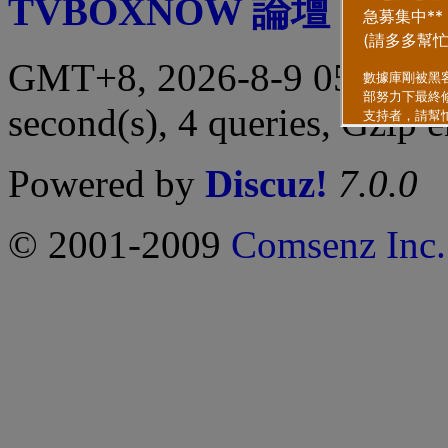
TVBOXNOW 論壇
|
聯繫
GMT+8, 2026-8-9 05:43 
second(s), 4 queries, Gzip 
Powered by
Discuz!
7.0.0
© 2001-2009
Comsenz Inc.