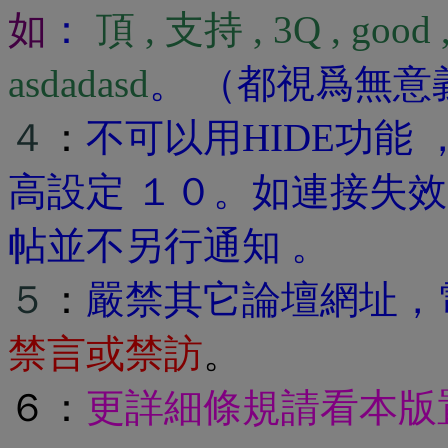
如
：
頂 , 支持 , 3Q , good , 
asdadasd
。 （都視爲無
４
：
不可以用HIDE功能
高設定 １０。如連接失效
帖並不另行通知 。
５
：
嚴禁其它論壇網址，
禁言或禁訪
。
６：
更詳細條規請看本版