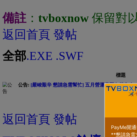
備註
：
tvboxnow
保留對
返回首頁
發帖
全部
.EXE
.SWF
標題
公告:
[嚴峻艱辛 懇請急需幫忙] 五月營運費緊急募集中 --
助]
本版塊或
返回首頁
發帖